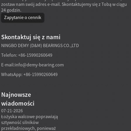
zostaw nam swój adres e-mail. Skontaktujemy się z Tobą w ciągu
24 godzin.
Zapytanie o cennik
Skontaktuj się z nami
NINGBO DEMY (D&M) BEARINGS CO.,LTD
Telefon: +86-15990260649
E-mail:
info@demy-bearing.com
WhatsApp: +86-15990260649
Najnowsze
wiadomości
07-21-2026
07-21-2026
07-20
Łożyska walcowe poprawiają
Model łożyska stożkowego
Sprzęt
sztywność silników
produkowany bezpośrednio
zazwy
przekładniowych, ponieważ
w fabryce może sprostać
niesta