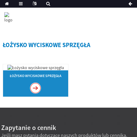
ŁOŻYSKO WYCISKOWE SPRZĘGŁA
ŁOŻYSKO WYCISKOWE SPRZĘGŁA
Zapytanie o cennik
Jeśli masz pytania dotyczące naszych produktów lub cennika,