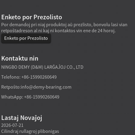
Enketo por Prezolisto
Por demandoj pri niaj produktoj aŭ prezlisto, bonvolu lasi vian
retpoŝtadreson al ni kaj ni kontaktos vin ene de 24 horoj.
Enketo por Prezolisto
Kontaktu nin
NINGBO DEMY (D&M) LARĜAĴOJ CO., LTD
Telefono: +86-15990260649
Retpoŝto:
info@demy-bearing.com
WhatsApp: +86-15990260649
Lastaj Novaĵoj
2026-07-21
2026-07-21
2026-
Cilindraj rullagroj plibonigas
Fabrik-rekte elvendita
Specia