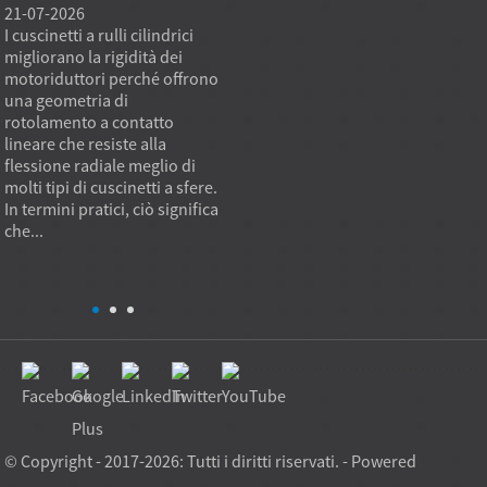
21-07-2026
21-07-2026
20-07
I cuscinetti a rulli cilindrici
Un modello di cuscinetto a
Le app
migliorano la rigidità dei
rulli conici fornito
richie
motoriduttori perché offrono
direttamente dalla fabbrica
cuscin
a
una geometria di
può soddisfare le esigenze di
stand
rotolamento a contatto
acquisto per impieghi gravosi
non pu
lineare che resiste alla
quando l'obiettivo di
dimens
flessione radiale meglio di
approvvigionamento non è
accop
molti tipi di cuscinetti a sfere.
solo il prezzo unitario più
valori 
In termini pratici, ciò significa
basso, ma anche una capacità
fattor
che...
di carico stabile, una qualità
sono l
ripetibile e l'idoneità
instal
all'applicazione. In pratica...
l'insol
© Copyright - 2017-2026: Tutti i diritti riservati. - Powered