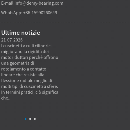
E-mail:
info@demy-bearing.com
WhatsApp: +86-15990260649
Ultime notizie
21-07-2026
21-07-2026
20-07
I cuscinetti a rulli cilindrici
Un modello di cuscinetto a
Le app
migliorano la rigidità dei
rulli conici fornito
richie
motoriduttori perché offrono
direttamente dalla fabbrica
cuscin
a
una geometria di
può soddisfare le esigenze di
stand
rotolamento a contatto
acquisto per impieghi gravosi
non pu
lineare che resiste alla
quando l'obiettivo di
dimens
flessione radiale meglio di
approvvigionamento non è
accop
molti tipi di cuscinetti a sfere.
solo il prezzo unitario più
valori 
In termini pratici, ciò significa
basso, ma anche una capacità
fattor
che...
di carico stabile, una qualità
sono l
ripetibile e l'idoneità
install
all'applicazione. In pratica...
caratte