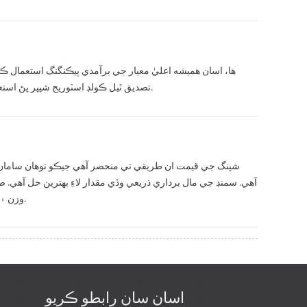
ها، اسان هميشه اعليٰ معيار جي برآمدي پيڪنگنگ استعمال 
تصديق ٿيل ڪولڊ اسٽوريج شپپر پڻ استعمال ڪندا آهيون. ماهر پيڪنگ ۽ غير معياري پيڪنگ جي گهرجن تي اضافي چارج ٿي سگهي ٿو.
شپنگ جي قيمت ان طريقي تي منحصر آهي جيڪو توهان سامان حا
آهي. سمنڊ جي مال برداري ذريعي وڏي مقدار لاءِ بهترين حل آهي
وزن ۽ طريقي جي تفصيل جي خبر هجي. وڌيڪ معلومات لاءِ مهرباني ڪري اسان سان رابطو ڪريو.
اسان سان رابطو ڪريو