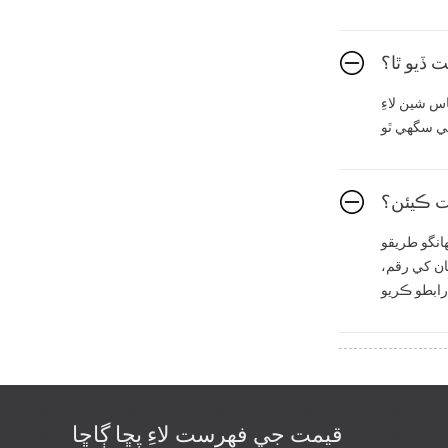
ڏيو ٿا؟
س شين لاءِ
ت ڪيئن؟
انگو طريقو
ان کي رقم،
قيمت جي فهرست لاءِ پڇا ڳاڇا