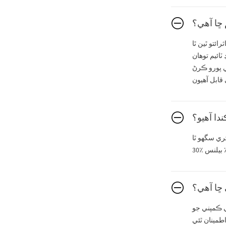
 ڇا آهي؟
وءِ 20-30 ڏينهن آهي. ليڊ ٽائيم تڏهن اثرائتو ٿين ٿا
 ليڊ ٽائيم توهان
ي پورو ڪرڻ
دا آهيو؟
 ڇا آهي؟
ي ڪمپني جو