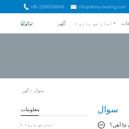
+86-15990260649
info@demy-bearing.com
ات
اسان جي باري ۾
گھر
سوال
گھر
سوال
معلومات
 ڇا آهن؟
اسان جي باري ۾