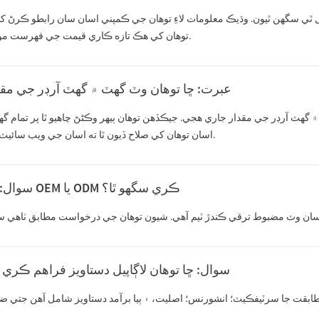
 ٿي سگهن ٿيون. وڌيڪ معلومات لاءِ توهان جي ڪمپني اسان سان رابطو ڪرڻ کان
توهان کي هڪ تازه ڪاري قيمت جي فهرست موڪلينداسين.
عبرت: ڇا توهان وٽ گهٽ ۾ گهٽ آرڊر جي مقد
گهٽ آرڊر جي مقدار جاري هجي. جيڪڏهن توهان ٻيهر وڪڻڻ چاهيو ٿا پر تمام گه
اسان توهان کي صلاح ڏيون ٿا ته اسان جي ويب سائيٽ چيڪ ڪريو.
سوال: ڇا توهان OEM يا ODM ڪري سگهو ٿا؟
سوال: ڇا توهان لاڳاپيل دستاويز فراهم ڪري 