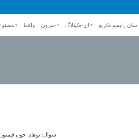
سان رابطو ڪريو
اي-ڪيٽلاگ
خبرون ۽ واقعا
مصنوع
سوال: توهان جون قيمتون