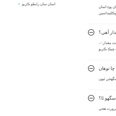
اسان سان رابطو ڪريو
 پوءِ اسان
ار آهي؟
ٽ مقدار ۾،
سگهو ٿا؟