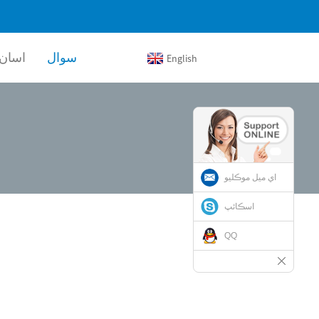
سوال
اسان 
English
اي ميل موڪليو
اسڪائپ
QQ