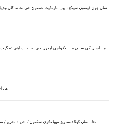
اسان جون قيمتون سپلاءِ ۽ ٻين مارڪيٽ عنصرن جي لحاظ کان تبديل
ها، اسان کي سڀني بين الاقوامي آرڊرن جي ضرورت آهي ته گهٽ ۾ 
ها، اسان وٽ مضبوط ترقي ڪندڙ ٽيم آهي. شيون توهان جي درخواست مطابق ٺاهي سگھجن ٿيون.
ها، اسان گھڻا دستاويز مهيا ڪري سگھون ٿا جن ۾ تجزيو / مطابقت جا سرٽيفڪيٽ؛ انشورنس؛ اصليت، ۽ ٻيا برآمد دستاويز شامل آهن جتي ضرورت هجي.