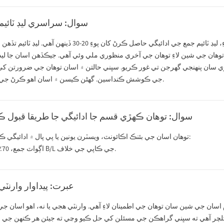
سوال: سراسري ليڊ ٽائيم
نمونن لاءِ، ليڊ ٽائيم تقريباً 7 ڏينهن آهي. وڏي پيماني تي پيداوار لاءِ، ليڊ ٽائيم جمع جي ادائيگي حاصل ڪرڻ کان پ
ي توهان جي جمع ملي وئي آهي، ۽ (2) اسان کي توهان جي شين لاءِ توهان جي آخري منظوري ملي وئي آهي. جيڪڏهن اسان جا
ي سان پنهنجي گهرجن تي غور ڪريو. سڀني حالتن ۾ اسان توهان جي ضرورتن ک
جي ڪوشش ڪنداسين. گهڻن ڪيسن ۾ اسان اهو ڪرڻ جي قابل آهيون.
سوال: توهان ڪهڙي قسم جا ادائيگي جا طريقا قبول ڪن
توهان اسان جي بئنڪ اڪائونٽ، ويسٽرن يونين يا پي پال ۾ ادائيگي ڪري سگهو ٿا:
30٪ اڳواٽ جمع، 70٪ بيلنس B/L جي ڪاپي جي خلاف.
عبرت: پيداوار وارنٽي
 اسان جي شين سان توهان جي اطمينان لاءِ آهي. وارنٽي هجي يا نه، اهو اسان ج