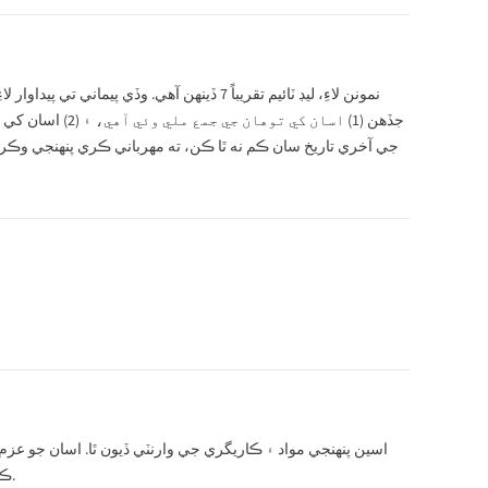
جڏهن (1) اسان ک
جي آخري تاريخ سان ڪم نه ٿا ڪن، ته مهرباني ڪري پنهنجي وڪر
اسين پنهنجي مواد ۽ ڪاريگري جي وارنٽي ڏيون ٿا. اسان جو عزم
ڪلچر آهي ته سڀني گراهڪن جي مسئلن کي حل ڪيو وڃي ته جيئن هر ڪنهن جي اطمينان ٿئي.