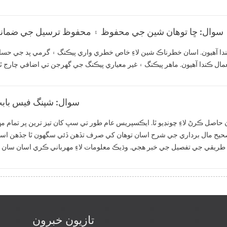
سوال: ڇا توهان شين جي محفوظ ۽ محفوظ ترسيل جي ضمانت 
ڪندا آهيون. اسان خطرناڪ شين لاءِ خاص خطري واري پيڪنگ ۽ گرمي پد جي حسا
سوال: شپنگ فيس باب
صل ڪرڻ لاءِ چونڊيو ٿا. ايڪسپريس عام طور تي سڀ کان تيز ترين پر تمام مه
. صحيح مال برداري جي شرح اسان توهان کي صرف تڏهن ڏئي سگهون ٿا جڏهن اس
تازيون خبرون