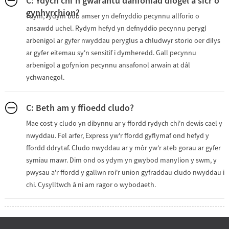
C: Ydych chi'n gwarantu danfoniad diogel a sicr o
gynhyrchion?
Ydym, rydym bob amser yn defnyddio pecynnu allforio o
ansawdd uchel. Rydym hefyd yn defnyddio pecynnu perygl
arbenigol ar gyfer nwyddau peryglus a chludwyr storio oer dilys
ar gyfer eitemau sy'n sensitif i dymheredd. Gall pecynnu
arbenigol a gofynion pecynnu ansafonol arwain at dâl
ychwanegol.
C: Beth am y ffioedd cludo?
Mae cost y cludo yn dibynnu ar y ffordd rydych chi'n dewis cael y
nwyddau. Fel arfer, Express yw'r ffordd gyflymaf ond hefyd y
ffordd ddrytaf. Cludo nwyddau ar y môr yw'r ateb gorau ar gyfer
symiau mawr. Dim ond os ydym yn gwybod manylion y swm, y
pwysau a'r ffordd y gallwn roi'r union gyfraddau cludo nwyddau i
chi. Cysylltwch â ni am ragor o wybodaeth.