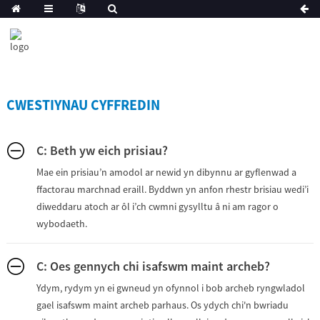
CWESTIYNAU CYFFREDIN
C: Beth yw eich prisiau?
Mae ein prisiau’n amodol ar newid yn dibynnu ar gyflenwad a
ffactorau marchnad eraill. Byddwn yn anfon rhestr brisiau wedi’i
diweddaru atoch ar ôl i’ch cwmni gysylltu â ni am ragor o
wybodaeth.
C: Oes gennych chi isafswm maint archeb?
Ydym, rydym yn ei gwneud yn ofynnol i bob archeb ryngwladol
gael isafswm maint archeb parhaus. Os ydych chi'n bwriadu