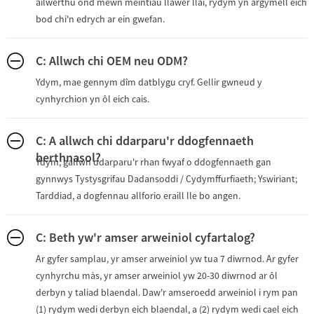
ailwerthu ond mewn meintiau llawer llai, rydym yn argymell eich
bod chi'n edrych ar ein gwefan.
C: Allwch chi OEM neu ODM?
Ydym, mae gennym dîm datblygu cryf. Gellir gwneud y
cynhyrchion yn ôl eich cais.
C: A allwch chi ddarparu'r ddogfennaeth
berthnasol?
Ydym, gallwn ddarparu'r rhan fwyaf o ddogfennaeth gan
gynnwys Tystysgrifau Dadansoddi / Cydymffurfiaeth; Yswiriant;
Tarddiad, a dogfennau allforio eraill lle bo angen.
C: Beth yw'r amser arweiniol cyfartalog?
Ar gyfer samplau, yr amser arweiniol yw tua 7 diwrnod. Ar gyfer
cynhyrchu màs, yr amser arweiniol yw 20-30 diwrnod ar ôl
derbyn y taliad blaendal. Daw'r amseroedd arweiniol i rym pan
(1) rydym wedi derbyn eich blaendal, a (2) rydym wedi cael eich