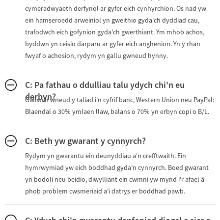
cymeradwyaeth derfynol ar gyfer eich cynhyrchion. Os nad yw
ein hamseroedd arweiniol yn gweithio gyda'ch dyddiad cau,
trafodwch eich gofynion gyda'ch gwerthiant. Ym mhob achos,
byddwn yn ceisio darparu ar gyfer eich anghenion. Yn y rhan
fwyaf o achosion, rydym yn gallu gwneud hynny.
C: Pa fathau o ddulliau talu ydych chi'n eu
derbyn?
Gallwch wneud y taliad i'n cyfrif banc, Western Union neu PayPal:
Blaendal o 30% ymlaen llaw, balans o 70% yn erbyn copi o B/L.
C: Beth yw gwarant y cynnyrch?
Rydym yn gwarantu ein deunyddiau a'n crefftwaith. Ein
hymrwymiad yw eich boddhad gyda'n cynnyrch. Boed gwarant
yn bodoli neu beidio, diwylliant ein cwmni yw mynd i'r afael â
phob problem cwsmeriaid a'i datrys er boddhad pawb.