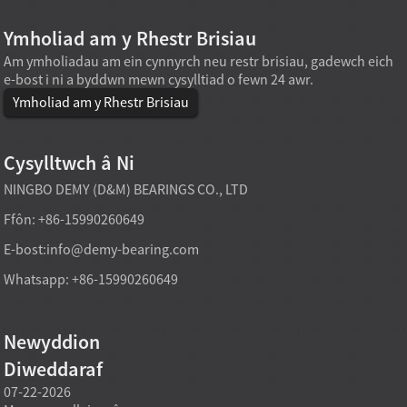
Ymholiad am y Rhestr Brisiau
Am ymholiadau am ein cynnyrch neu restr brisiau, gadewch eich
e-bost i ni a byddwn mewn cysylltiad o fewn 24 awr.
Ymholiad am y Rhestr Brisiau
Cysylltwch â Ni
NINGBO DEMY (D&M) BEARINGS CO., LTD
Ffôn: +86-15990260649
E-bost:
info@demy-bearing.com
Whatsapp: +86-15990260649
Newyddion
Diweddaraf
07-22-2026
07-22-2026
07-21