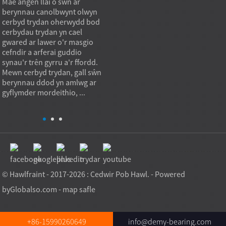
Mae angen llai o sŵn ar
Mae berynnau rholer gwthiad
Mae b
berynnau canolbwynt olwyn
yn gosod llwyfannau
silind
n
cerbyd trydan oherwydd bod
cylchdroi mawr trwy drosi
anhyb
cerbydau trydan yn cael
llwyth echelinol yn llwybr
wedi'u
gwared ar lawer o'r masgio
cyswllt rholio rheoledig sy'n
bod y
cefndir a arferai guddio
gwrthsefyll gwahanu fertigol
rholio 
synau'r trên gyrru a'r ffordd.
wrth ganiatáu cylchdro llyfn.
gwrths
Mewn cerbyd trydan, gall sŵn
Yn ymarferol, nid yw'r beryn
yn wel
n
berynnau ddod yn amlwg ar
yn ...
ddylun
gyflymder mordeithio, ...
ymarfe
golygu 
© Hawlfraint - 2017-2026 : Cedwir Pob Hawl. - Powered
by
Globalso.com
-
map safle
+86-15990260649
info@demy-bearing.com