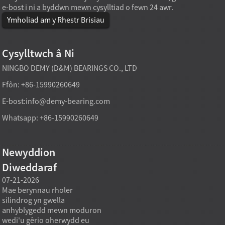
e-bost i ni a byddwn mewn cysylltiad o fewn 24 awr.
Ymholiad am y Rhestr Brisiau
Cysylltwch â Ni
NINGBO DEMY (D&M) BEARINGS CO., LTD
Ffôn: +86-15990260649
E-bost:
info@demy-bearing.com
Whatsapp: +86-15990260649
Newyddion
Diweddaraf
07-21-2026
07-21-2026
07-20
Mae berynnau rholer
Gall model beryn rholer
Fel ar
silindrog yn gwella
taprog sy'n cael ei
beryn
anhyblygedd mewn moduron
gynhyrchu'n uniongyrchol o'r
teilwr
wedi'u gêrio oherwydd eu
ffatri gefnogi anghenion
na ell