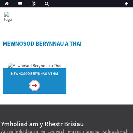
MEWNOSOD BERYNNAU A THAI
MEWNOSOD BERYNNAU A THAI
Ymholiad am y Rhestr Brisiau
Am ymholiadau am ein cynnyrch neu restr brisiau, gadewch eich