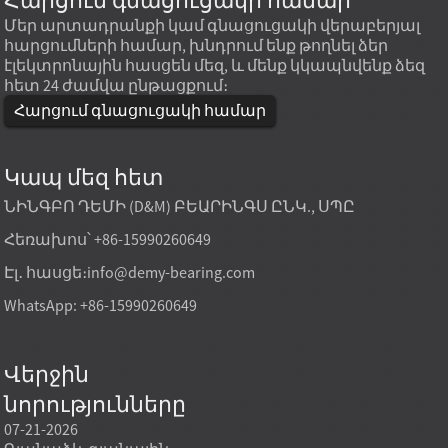
Հարցում գնացուցակի համար
Մեր արտադրանքի կամ գնացուցակի վերաբերյալ
հարցումների համար, խնդրում ենք թողնել ձեր
էլեկտրոնային հասցեն մեզ, և մենք կկապնվենք ձեզ
հետ 24 ժամվա ընթացքում։
Հարցում գնացուցակի համար
Կապ մեզ հետ
ՆԻՆԳԲՈ ԴԵՄԻ (D&M) ԲԵԱՐԻՆԳՍ ԸՆԿ., ՍՊԸ
Հեռախոս՝ +86-15990260649
Էլ․ հասցե։
info@demy-bearing.com
WhatsApp: +86-15990260649
Վերջին
նորությունները
07-21-2026
07-21-2026
07-20