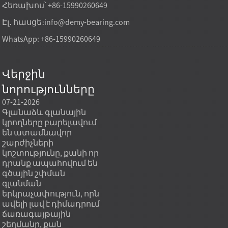
Հեռախոս՝ +86-15990260649
Էլ․ հասցե։
info@demy-bearing.com
WhatsApp: +86-15990260649
Վերջին
նորությունները
07-21-2026
07-21-2026
07-20
Գլանաձև գլանային
Գործարանում
Հատ
կրողները բարելավում
ուղղակիորեն
սարք
են ատամնավոր
արտադրվող կոնաձև
սով
շարժիչների
գլանաձև կրող մոդելը
անհր
կոշտությունը, քանի որ
կարող է բավարարել
պատ
դրանք ապահովում են
ծանր բեռների գնման
պատ
գծային շփման
կարիքները, երբ գնման
ստան
գլանման
նպատակը ոչ միայն
երբ 
երկրաչափություն, որն
ամենացածր միավորի
սպա
ավելի լավ է դիմադրում
գինն է, այլև կայուն
կատ
տ
ճառագայթային
բեռնունակությունը,
չափ
ուններով
շեղմանը, քան
կրկնելի որակը և
համ