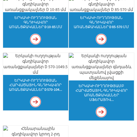
ԵՐԿԱԿԻ ՈՒՂՂՈՒԹՅԱՆ
ԵՐԿԱԿԻ ՈՒՂՂՈՒԹՅԱՆ
ԳՆԴԻԿԱՎՈՐ
ԳՆԴԻԿԱՎՈՐ
ԱՌԱՆՑՔԱԿԱԼՆԵՐ D 10-85 ՄՄ
ԱՌԱՆՑՔԱԿԱԼՆԵՐ D 85-570 ՄՄ
ԵՐԿԱԿԻ ՈՒՂՂՈՒԹՅԱՆ
ՀԱՐՎԱԾԱՅԻՆ ԳՆԴԻԿԱՎՈՐ
ԵՐԿԱԿԻ ՈՒՂՂՈՒԹՅԱՄԲ
ԱՌԱՆՑՔԱԿԱԼՆԵՐ D 570-104...
ՀԱՐՎԱԾԱՅԻՆ ԳՆԴԻԿԱՎՈՐ
ԱՌԱՆՑՔԱԿԱԼՆԵՐ
ՍՖԵՐԱՅՈՎ...