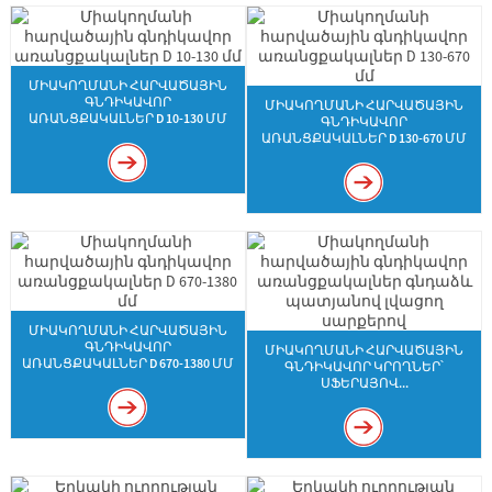
ՄԻԱԿՈՂՄԱՆԻ ՀԱՐՎԱԾԱՅԻՆ
ԳՆԴԻԿԱՎՈՐ
ՄԻԱԿՈՂՄԱՆԻ ՀԱՐՎԱԾԱՅԻՆ
ԱՌԱՆՑՔԱԿԱԼՆԵՐ D 10-130 ՄՄ
ԳՆԴԻԿԱՎՈՐ
ԱՌԱՆՑՔԱԿԱԼՆԵՐ D 130-670 ՄՄ
ՄԻԱԿՈՂՄԱՆԻ ՀԱՐՎԱԾԱՅԻՆ
ԳՆԴԻԿԱՎՈՐ
ՄԻԱԿՈՂՄԱՆԻ ՀԱՐՎԱԾԱՅԻՆ
ԱՌԱՆՑՔԱԿԱԼՆԵՐ D 670-1380 ՄՄ
ԳՆԴԻԿԱՎՈՐ ԿՐՈՂՆԵՐ՝
ՍՖԵՐԱՅՈՎ...