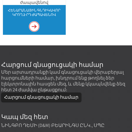
ՀԵՆԱՐԱՆԱՅԻՆ ԳՆԴԻԿԱՎՈՐ
ԿՐՈՂ 2-ՐԴ ԺԱՊԱՎԵՆՈՎ
Հարցում գնացուցակի համար
Մեր արտադրանքի կամ գնացուցակի վերաբերյալ
հարցումների համար, խնդրում ենք թողնել ձեր
էլեկտրոնային հասցեն մեզ, և մենք կկապնվենք ձեզ
հետ 24 ժամվա ընթացքում։
Հարցում գնացուցակի համար
Կապ մեզ հետ
ՆԻՆԳԲՈ ԴԵՄԻ (D&M) ԲԵԱՐԻՆԳՍ ԸՆԿ., ՍՊԸ