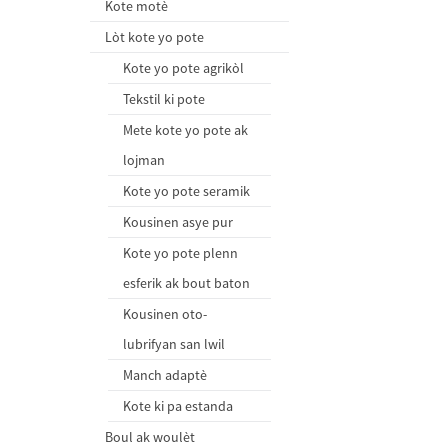
Kote motè
Lòt kote yo pote
Kote yo pote agrikòl
Tekstil ki pote
Mete kote yo pote ak
lojman
Kote yo pote seramik
Kousinen asye pur
Kote yo pote plenn
esferik ak bout baton
Kousinen oto-
lubrifyan san lwil
Manch adaptè
Kote ki pa estanda
Boul ak woulèt