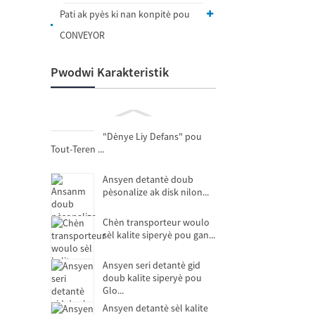
Pati ak pyès ki nan konpitè pou
CONVEYOR
Pwodwi Karakteristik
"Dènye Liy Defans" pou
Tout-Teren ...
Ansyen detantè doub
pèsonalize ak disk nilon...
Chèn transporteur woulo
sèl kalite siperyè pou gan...
Ansyen seri detantè gid
doub kalite siperyè pou
Glo...
Ansyen detantè sèl kalite