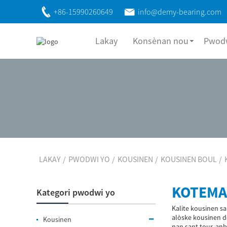
+86-15990260649
info@demy-bearing.com
Lakay
Konsènan nou
Pwodw
LAKAY
PWODWI YO
KOUSINEN
KOUSINEN BOUL
KOTEMA
Kategori pwodwi yo
Kalite kousinen sa
alòske kousinen do
Kousinen
nan sant tour, an