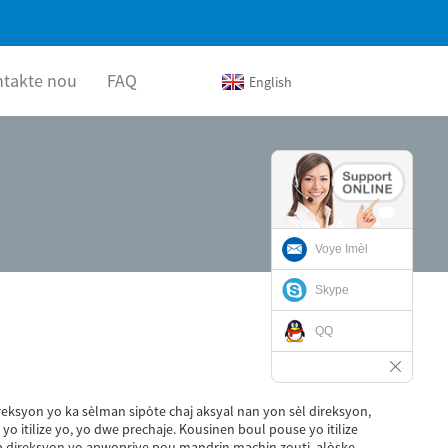
ntakte nou
FAQ
English
Voye Imèl
Skype
QQ
ireksyon yo ka sèlman sipòte chaj aksyal nan yon sèl direksyon,
 itilize yo, yo dwe prechaje. Kousinen boul pouse yo itilize
ub direksyon yo apwopriye pou mandrin machin zouti, alòske