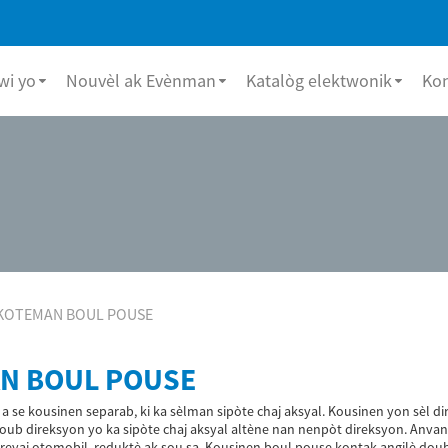
i yo
Nouvèl ak Evènman
Katalòg elektwonik
Ko
KOTEMAN BOUL POUSE
N BOUL POUSE
 a se kousinen separab, ki ka sèlman sipòte chaj aksyal. Kousinen yon sèl d
ub direksyon yo ka sipòte chaj aksyal altène nan nenpòt direksyon. Anvan yo
breyaj otomobil, reduktè ak sou sa. Kousinen boul pouse kontak angilè do