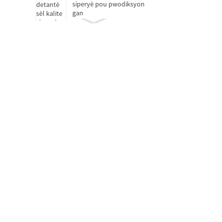
siperyè pou pwodiksyon
gan
Kousinen lage anbreyaj
Kousinen oto-lubrifyan
san lwil
Kote motè
Kousinen ki pa estanda D
15-25
Yon sèl ranje woulo
silendrik D 50-460mm
Kousinen boul pouse yon
sèl direksyon ak esfè H...
Kousinen roulo konik seri
pous (yon sèl ranje) D 34...