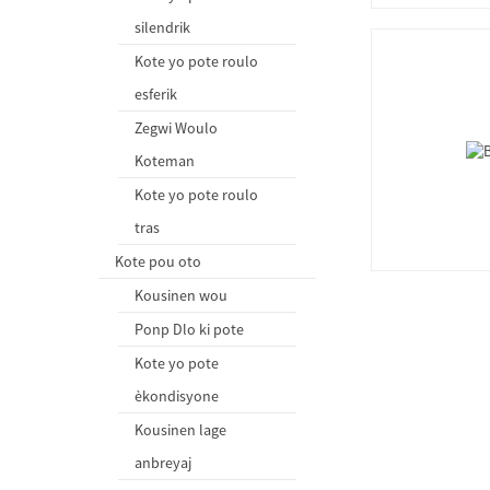
silendrik
Kote yo pote roulo
esferik
Zegwi Woulo
Koteman
Kote yo pote roulo
tras
Kote pou oto
Kousinen wou
Ponp Dlo ki pote
Kote yo pote
èkondisyone
Kousinen lage
anbreyaj