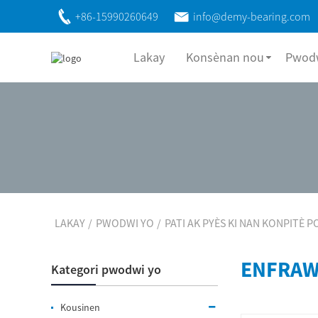
+86-15990260649
info@demy-bearing.com
Lakay
Konsènan nou
Pwodw
LAKAY
PWODWI YO
PATI AK PYÈS KI NAN KONPITÈ 
ENFRAW
Kategori pwodwi yo
Kousinen