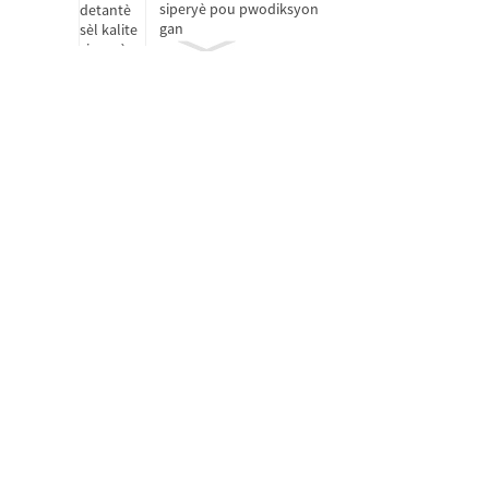
siperyè pou pwodiksyon
gan
Kousinen lage anbreyaj
Kousinen oto-lubrifyan
san lwil
Kote motè
Kousinen ki pa estanda D
15-25
Yon sèl ranje woulo
silendrik D 50-460mm
Kousinen boul pouse yon
sèl direksyon ak esfè H...
Kousinen roulo konik seri
pous (yon sèl ranje) D 34...