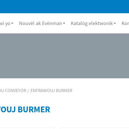
i yo
Nouvèl ak Evènman
Katalòg elektwonik
Ko
POU CONVEYOR
ENFRAWOUJ BURMER
OUJ BURMER