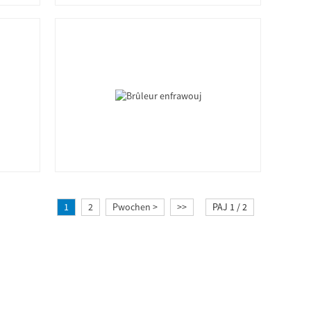
1
2
Pwochen >
>>
PAJ 1 / 2