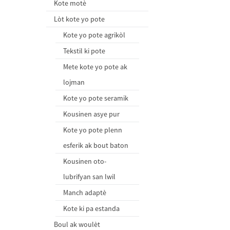
Kote motè
Lòt kote yo pote
Kote yo pote agrikòl
Tekstil ki pote
Mete kote yo pote ak
lojman
Kote yo pote seramik
Kousinen asye pur
Kote yo pote plenn
esferik ak bout baton
Kousinen oto-
lubrifyan san lwil
Manch adaptè
Kote ki pa estanda
Boul ak woulèt