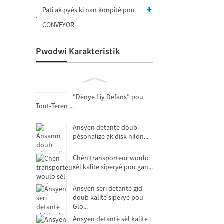
Pati ak pyès ki nan konpitè pou
CONVEYOR
Pwodwi Karakteristik
"Dènye Liy Defans" pou
Tout-Teren ...
Ansyen detantè doub
pèsonalize ak disk nilon...
Chèn transporteur woulo
sèl kalite siperyè pou gan...
Ansyen seri detantè gid
doub kalite siperyè pou
Glo...
Ansyen detantè sèl kalite