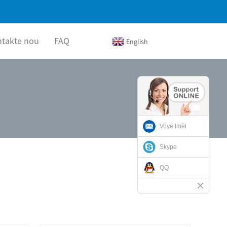
ntakte nou
FAQ
English
Voye Imèl
Skype
QQ