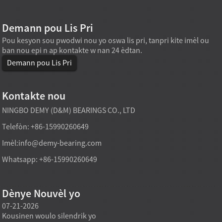
Demann pou Lis Pri
Pou kesyon sou pwodwi nou yo oswa lis pri, tanpri kite imèl ou
ban nou epi n ap kontakte w nan 24 èdtan.
Demann pou Lis Pri
Kontakte nou
NINGBO DEMY (D&M) BEARINGS CO., LTD
Telefòn: +86-15990260649
Imèl:
info@demy-bearing.com
Whatsapp: +86-15990260649
Dènye Nouvèl yo
07-21-2026
07-21-2026
07-20
Kousinen woulo silendrik yo
Yon modèl kote yo pote roulo
Ekipma