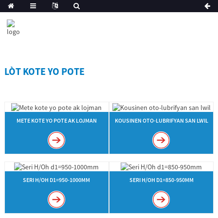
LÒT KOTE YO POTE
METE KOTE YO POTE AK LOJMAN
KOUSINEN OTO-LUBRIFYAN SAN LWIL
SERI H/OH D1=950-1000MM
SERI H/OH D1=850-950MM