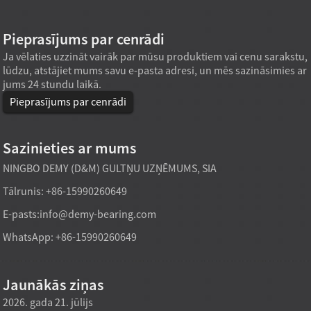
Pieprasījums par cenrādi
Ja vēlaties uzzināt vairāk par mūsu produktiem vai cenu sarakstu,
lūdzu, atstājiet mums savu e-pasta adresi, un mēs sazināsimies ar
jums 24 stundu laikā.
Pieprasījums par cenrādi
Sazinieties ar mums
NINGBO DEMY (D&M) GULTŅU UZŅĒMUMS, SIA
Tālrunis: +86-15990260649
E-pasts:
info@demy-bearing.com
WhatsApp: +86-15990260649
Jaunākās ziņas
2026. gada 21. jūlijs
2026. gada 21. jūlijs
2026. g