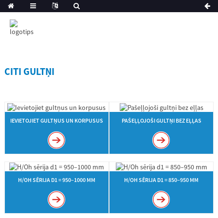
CITI GULTŅI
IEVIETOJIET GULTŅUS UN KORPUSUS
PAŠEĻĻOJOŠI GULTŅI BEZ EĻĻAS
H/OH SĒRIJA D1 = 950–1000 MM
H/OH SĒRIJA D1 = 850–950 MM