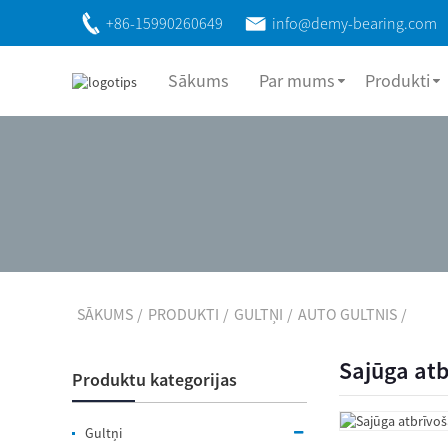
+86-15990260649
info@demy-bearing.com
Sākums
Par mums
Produkti
SĀKUMS
PRODUKTI
GULTŅI
AUTO GULTNIS
Sajūga atb
Produktu kategorijas
Gultņi