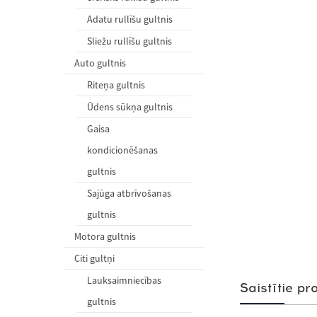
Adatu rullīšu gultnis
Sliežu rullīšu gultnis
Auto gultnis
Riteņa gultnis
Ūdens sūkņa gultnis
Gaisa
kondicionēšanas
gultnis
Sajūga atbrīvošanas
gultnis
Motora gultnis
Citi gultņi
Lauksaimniecības
Saistītie pr
gultnis