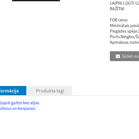
LAIPNI LŪGTI 
RAŽĪTNI
FOB cena:
Minimālais pas
Piegādes spēja:
Ports:
Ningbo/Š
Apmaksas note
Sūtiet m
formācija
Produkta tagi
ļojoši gultņi bez eļļas
gultņus un korpusus