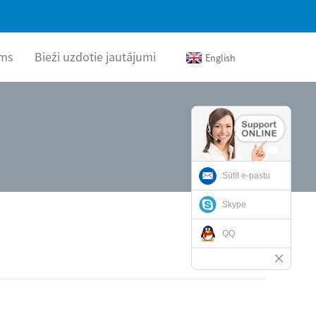
ums
Bieži uzdotie jautājumi
English
Sūtīt e-pastu
Skype
QQ