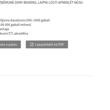
UZŅĒMUMĀ DEMY BEARING, LAIPNI LŪGTI APMEKLĒT MŪSU
ūtījuma daudzums:
500–1000 gabali
100 000 gabali mēnesī
anhaja
ikumi:
T/T, akreditīvs
ums e-pastu
Lejupielādēt kā PDF