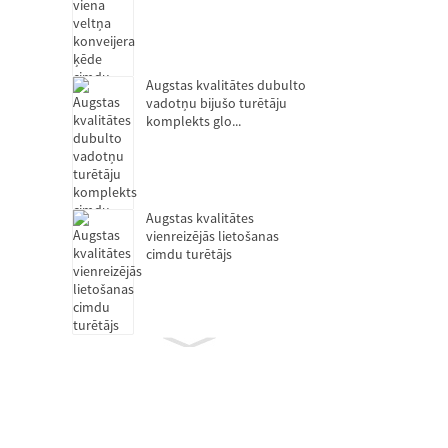
Augstas kvalitātes dubulto
vadotņu bijušo turētāju
komplekts glo...
Augstas kvalitātes
vienreizējās lietošanas
cimdu turētājs
Sajūga atbrīvošanas
gultnis