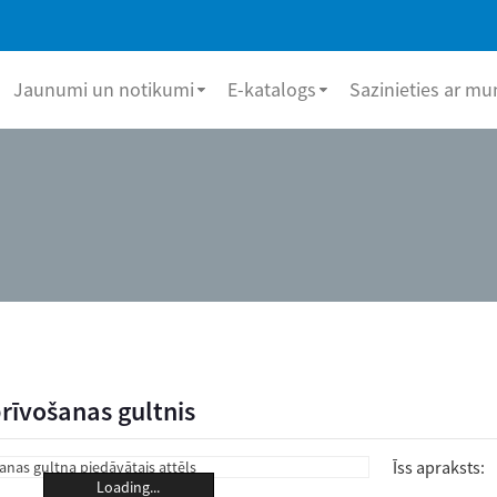
Jaunumi un notikumi
E-katalogs
Sazinieties ar m
rīvošanas gultnis
Īss apraksts:
Loading...