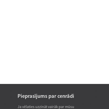
Pašeļļojoši gultņi bez eļļas
Motora gultnis
Nestandarta gultnis D 15-
25
Pieprasījums par cenrādi
Vienrindas cilindriskais
Ja vēlaties uzzināt vairāk par mūsu
2026. gada 21. jūlijs