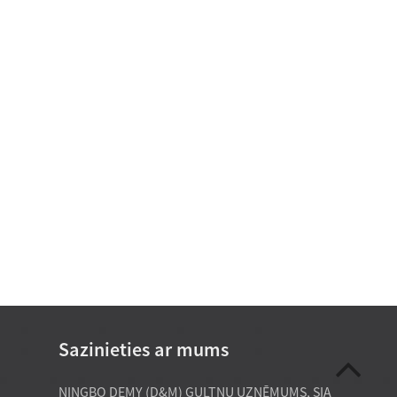
Sazinieties ar mums
 jūlijs
2026. gada 21. jūlijs
NINGBO DEMY (D&M) GULTŅU UZŅĒMUMS, SIA