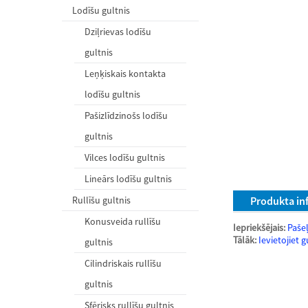
Lodīšu gultnis
Dziļrievas lodīšu
gultnis
Leņķiskais kontakta
lodīšu gultnis
Pašizlīdzinošs lodīšu
gultnis
Vilces lodīšu gultnis
Lineārs lodīšu gultnis
Rullīšu gultnis
Produkta in
Konusveida rullīšu
Iepriekšējais:
Pašeļ
Tālāk:
Ievietojiet 
gultnis
Cilindriskais rullīšu
gultnis
Sfērisks rullīšu gultnis