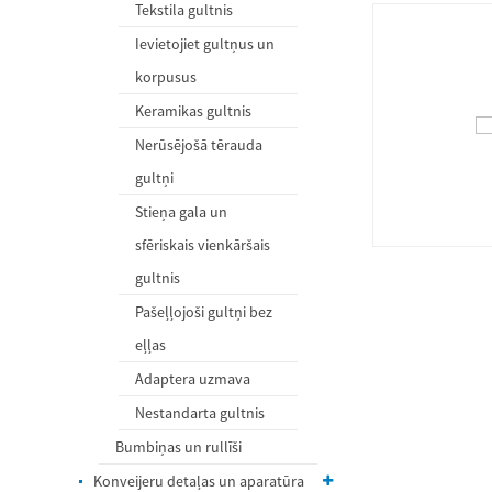
Tekstila gultnis
Ievietojiet gultņus un
korpusus
Keramikas gultnis
Nerūsējošā tērauda
gultņi
Stieņa gala un
sfēriskais vienkāršais
gultnis
Pašeļļojoši gultņi bez
eļļas
Adaptera uzmava
Nestandarta gultnis
Bumbiņas un rullīši
Konveijeru detaļas un aparatūra