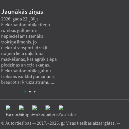
Jaunākās ziņas
2026. gada 22. jūlijs
2026. gada 22. jūlijs
2026. g
Elektroautomobiļa riteņu
Vilces rullīšu gultņi pozicionē
Cilindr
rumbas gultņiem ir
lielas rotējošas platformas,
uzlabo
nepieciešams zemāks
pārveidojot aksiālo slodzi
motoro
trokšņa līmenis, jo
kontrolētā rites kontakta
līnijas
elektrotransportlīdzekļi
ceļā, kas pretojas vertikālai
ģeomet
noņem lielu daļu fona
atdalīšanai, vienlaikus
radiāl
maskēšanas, kas agrāk slēpa
nodrošinot vienmērīgu
lodīšu
piedziņas un ceļa skaņas.
rotāciju. Praksē gultnis ...
Prakti
Elektroautomobiļa gultņu
troksnis var kļūt pamanāms
braucot ar kruīza ātrumu,...
© Autortiesības — 2017.–2026. g.: Visas tiesības aizsargātas. —