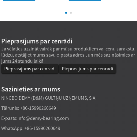
Pieprasījums par cenrādi
Ja vēlaties uzzināt vairāk par mūsu produktiem vai cenu sarakstu,
lūdzu, atstājiet mums savu e-pasta adresi, un mēs sazināsimies ar
jums 24 stundu laikā.
Pieprasījums par cenrādi
Pieprasījums par cenrādi
Sazinieties ar mums
NINGBO DEMY (D&M) GULTŅU UZŅĒMUMS, SIA
Tālrunis: +86-15990260649
E-pasts:
info@demy-bearing.com
WhatsApp: +86-15990260649