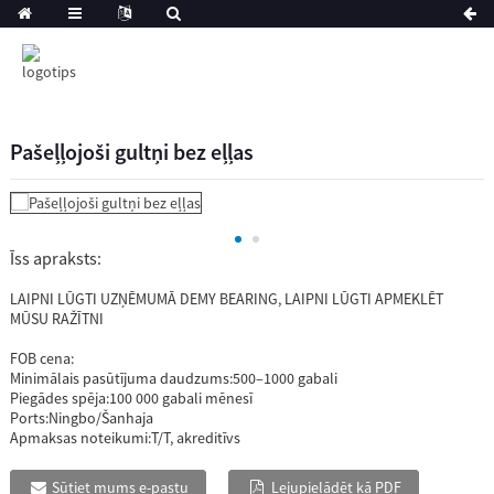
Pašeļļojoši gultņi bez eļļas
Īss apraksts:
LAIPNI LŪGTI UZŅĒMUMĀ DEMY BEARING, LAIPNI LŪGTI APMEKLĒT
MŪSU RAŽĪTNI
FOB cena:
Minimālais pasūtījuma daudzums:
500–1000 gabali
Piegādes spēja:
100 000 gabali mēnesī
Ports:
Ningbo/Šanhaja
Apmaksas noteikumi:
T/T, akreditīvs
Sūtiet mums e-pastu
Lejupielādēt kā PDF