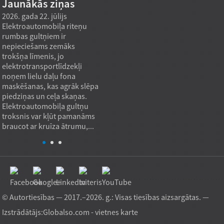
Jaunākās ziņas
2026. gada 22. jūlijs
2026. gada 22. jūlijs
2026. g
Elektroautomobiļa riteņu
Vilces rullīšu gultņi pozicionē
Cilindr
rumbas gultņiem ir
lielas rotējošas platformas,
uzlabo
nepieciešams zemāks
pārveidojot aksiālo slodzi
motoro
trokšņa līmenis, jo
kontrolētā rites kontakta
līnijas
elektrotransportlīdzekļi
ceļā, kas pretojas vertikālai
ģeomet
noņem lielu daļu fona
atdalīšanai, vienlaikus
radiāl
maskēšanas, kas agrāk slēpa
nodrošinot vienmērīgu
lodīšu
piedziņas un ceļa skaņas.
rotāciju. Praksē gultnis ...
Prakti
Elektroautomobiļa gultņu
troksnis var kļūt pamanāms
braucot ar kruīza ātrumu,...
© Autortiesības — 2017.–2026. g.: Visas tiesības aizsargātas. —
Izstrādātājs:
Globalso.com
-
vietnes karte