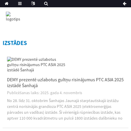
IZSTĀDES
DEMY prezentē uzlabotus gultņu risinājumus PTC ASIA 2025
izstādē Šanhajā
Publicēšanas laiks: 2025. gada 4. novembris
No 28. līdz 31. oktobrim Šanhajas Jaunajā starptautiskajā izstāžu
centrā norisinājās grandioza PTC ASIA 2025 (elektroenerģijas
pārvades un vadības) izstāde. Šī vērienīgā rūpniecības izstāde, kas
aptver 110 000 kvadrātmetru un pulcē 1800 izstādes dalībnieku no
visas pasaules, bija veltīta viedajai ražošanai un zaļajām
tehnoloģijām...