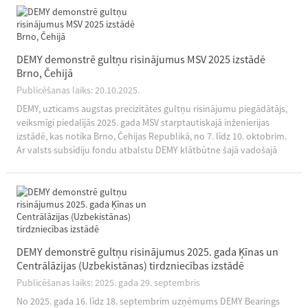
DEMY demonstrē gultņu risinājumus MSV 2025 izstādē
Brno, Čehijā
Publicēšanas laiks: 20.10.2025.
DEMY, uzticams augstas precizitātes gultņu risinājumu piegādātājs,
veiksmīgi piedalījās 2025. gada MSV starptautiskajā inženierijas
izstādē, kas notika Brno, Čehijas Republikā, no 7. līdz 10. oktobrim.
Ar valsts subsīdiju fondu atbalstu DEMY klātbūtne šajā vadošajā
rūpniecības izstādē uzsver uzņēmuma...
DEMY demonstrē gultņu risinājumus 2025. gada Ķīnas un
Centrālāzijas (Uzbekistānas) tirdzniecības izstādē
Publicēšanas laiks: 2025. gada 29. septembris
No 2025. gada 16. līdz 18. septembrim uzņēmums DEMY Bearings