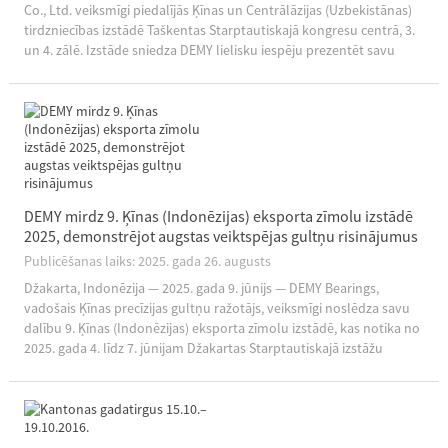
Co., Ltd. veiksmīgi piedalījās Ķīnas un Centrālāzijas (Uzbekistānas)
tirdzniecības izstādē Taškentas Starptautiskajā kongresu centrā, 3.
un 4. zālē. Izstāde sniedza DEMY lielisku iespēju prezentēt savu
tehnisko pieredzi, spēcīgo produkciju...
DEMY mirdz 9. Ķīnas (Indonēzijas) eksporta zīmolu izstādē
2025, demonstrējot augstas veiktspējas gultņu risinājumus
Publicēšanas laiks: 2025. gada 26. augusts
Džakarta, Indonēzija — 2025. gada 9. jūnijs — DEMY Bearings,
vadošais Ķīnas precīzijas gultņu ražotājs, veiksmīgi noslēdza savu
dalību 9. Ķīnas (Indonēzijas) eksporta zīmolu izstādē, kas notika no
2025. gada 4. līdz 7. jūnijam Džakartas Starptautiskajā izstāžu
centrā. Pasākums kalpoja kā spēcīgs...