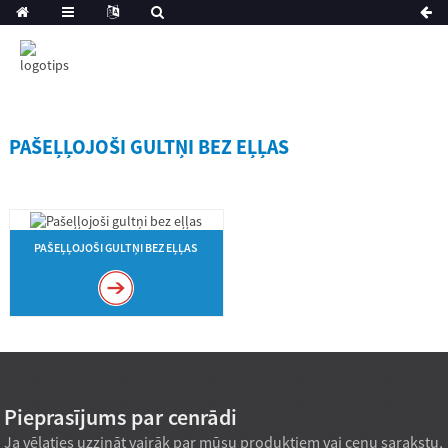
PAŠEĻĻOJOŠI GULTŅI BEZ EĻĻAS
PAŠEĻĻOJOŠI GULTŅI BEZ EĻĻAS
Pieprasījums par cenrādi
Ja vēlaties uzzināt vairāk par mūsu produktiem vai cenu sarakstu,