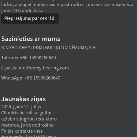
lūdzu, atstājiet mums savu e-pasta adresi, un mēs sazināsimies ar
jums 24 stundu laikā.
Pieprasījums par cenrādi
Sazinieties ar mums
NINGBO DEMY (D&M) GULTŅU UZŅĒMUMS, SIA
Tālrunis: +86-15990260649
E-pasts:
info@demy-bearing.com
WhatsApp: +86-15990260649
Jaunākās ziņas
2026. gada 21. jūlijs
2026. gada 21. jūlijs
2026. g
Cilindriskie rullīšu gultņi
Rūpnīcas tiešās piegādes
Speci
uzlabo stingrību reduktoru
konusveida rullīšu gultņa
parast
motoros, jo tie nodrošina
modelis var apmierināt lielas
pielāg
līnijas kontakta rites
slodzes iepirkuma
ja maš
ģeometriju, kas labāk iztur
vajadzības, ja iepirkuma
katalo