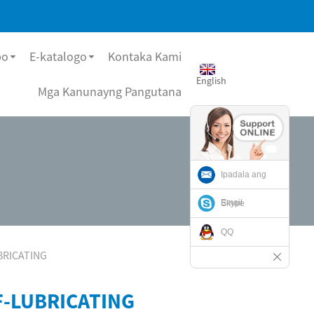
bo
E-katalogo
Kontaka Kami
English
Mga Kanunayng Pangutana
Ipadala ang
Email
Skype
QQ
BRICATING
F-LUBRICATING