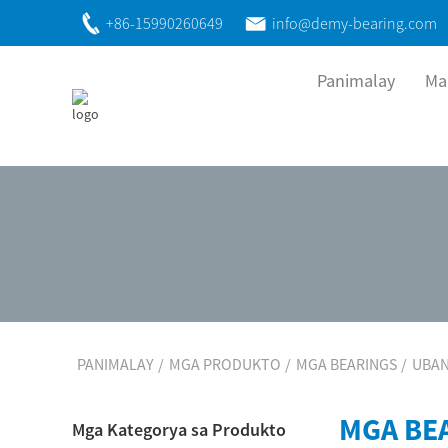
+86-15990260649
info@demy-bearing.com
Panimalay
Ma
PANIMALAY
MGA PRODUKTO
MGA BEARINGS
UBAN
MGA BE
Mga Kategorya sa Produkto