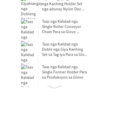
nga Kanhing Holder Set
nga adunay Nylon Disc ...
Taas nga Kalidad nga
Single Roller Conveyor
Chain Para sa Glove ...
Taas nga Kalidad nga
Doble nga Giya Kanhing
Set sa Tag-iya Para sa Glo...
Taas nga Kalidad nga
Single Former Holder Para
sa Produksyon sa Glove
Bearing sa Pagpagawas sa
Clutch
Mga bearings nga walay
lana nga self-lubricating