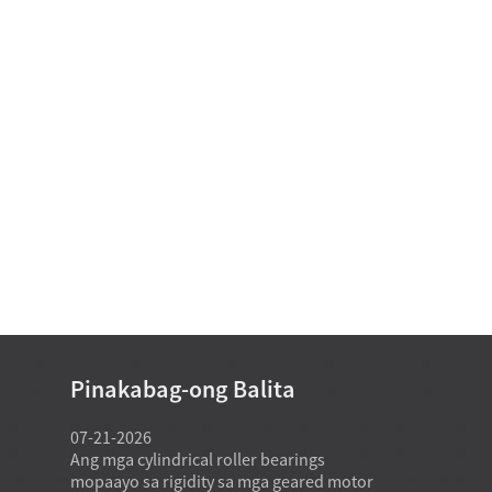
Pinakabag-ong Balita
07-21-2026
07-21-2026
kasagaran
Ang mga cylindrical roller bearings
Ang usa ka fa
tandard
mopaayo sa rigidity sa mga geared motor
bearing mod