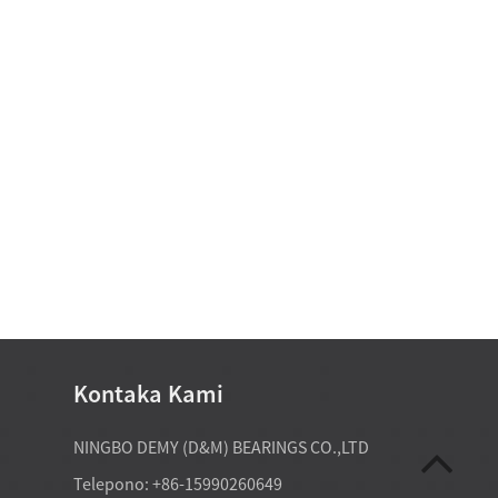
Kontaka Kami
07-20-2026
NINGBO DEMY (D&M) BEARINGS CO.,LTD
ctory-direct tapered roller
Ang mga espesyal nga kagamitan k
Telepono: +86-15990260649
el makasuporta sa mga
nanginahanglan og custom non sta