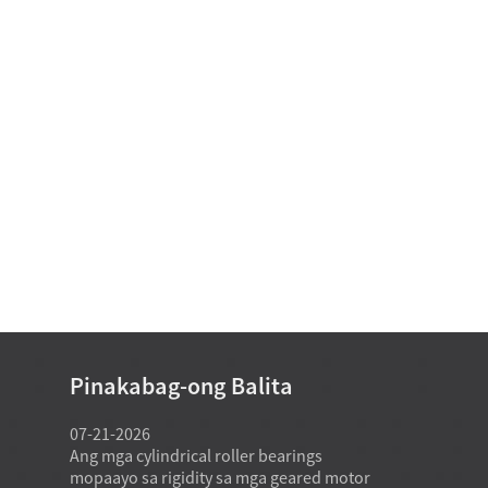
Pinakabag-ong Balita
07-21-2026
07-21-2026
kasagaran
Ang mga cylindrical roller bearings
Ang usa ka fa
tandard
mopaayo sa rigidity sa mga geared motor
bearing mod