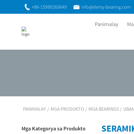
+86-15990260649
info@demy-bearing.com
Panimalay
Ma
PANIMALAY
MGA PRODUKTO
MGA BEARINGS
UBAN
SERAMI
Mga Kategorya sa Produkto