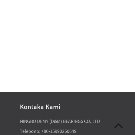
Kontaka Kami
07-20-2026
NINGBO DEMY (D&M) BEARINGS CO.,LTD
ctory-direct tapered roller
Ang mga espesyal nga kagamitan k
Telepono: +86-15990260649
el makasuporta sa mga
nanginahanglan og custom non sta