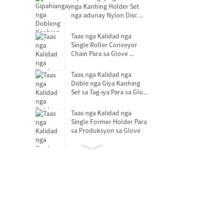
nga Kanhing Holder Set
nga adunay Nylon Disc ...
Taas nga Kalidad nga
Single Roller Conveyor
Chain Para sa Glove ...
Taas nga Kalidad nga
Doble nga Giya Kanhing
Set sa Tag-iya Para sa Glo...
Taas nga Kalidad nga
Single Former Holder Para
sa Produksyon sa Glove
Bearing sa Pagpagawas sa
Clutch
Mga bearings nga walay
lana nga self-lubricating