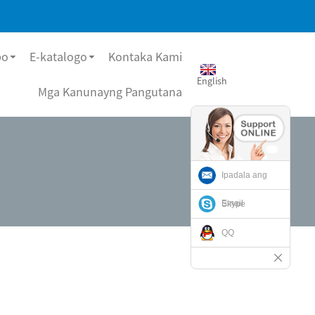
bo
E-katalogo
Kontaka Kami
English
Mga Kanunayng Pangutana
Ipadala ang
Email
Skype
QQ