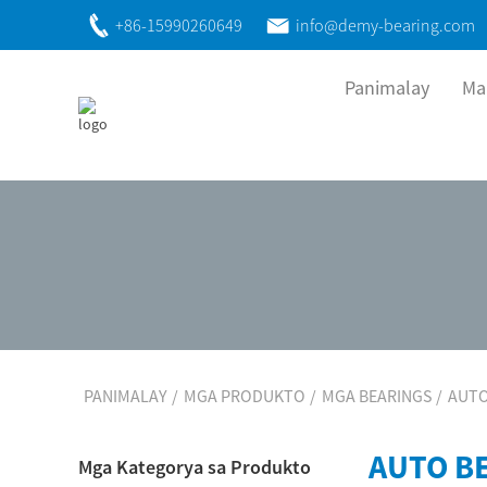
+86-15990260649
info@demy-bearing.com
Panimalay
Ma
PANIMALAY
MGA PRODUKTO
MGA BEARINGS
AUTO
AUTO B
Mga Kategorya sa Produkto