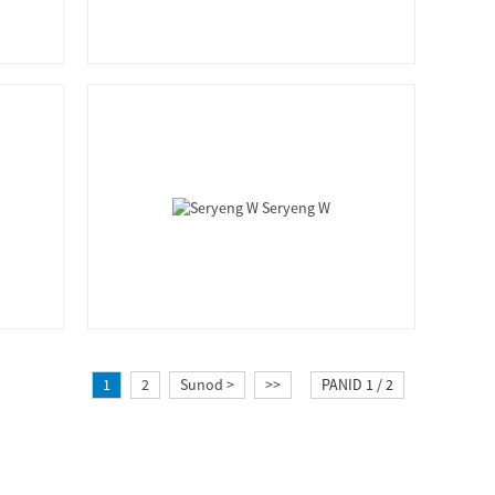
1
2
Sunod >
>>
PANID 1 / 2