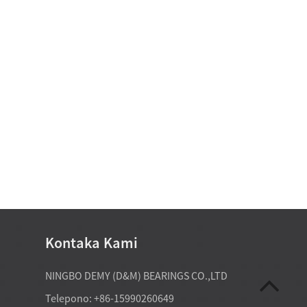
Kontaka Kami
07-20-2026
NINGBO DEMY (D&M) BEARINGS CO.,LTD
ctory-direct tapered roller
Ang mga espesyal nga kagamitan k
Telepono: +86-15990260649
el makasuporta sa mga
nanginahanglan og custom non sta