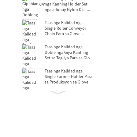
nga Kanhing Holder Set
nga adunay Nylon Disc ...
Taas nga Kalidad nga
Single Roller Conveyor
Chain Para sa Glove ...
Taas nga Kalidad nga
Doble nga Giya Kanhing
Set sa Tag-iya Para sa Glo...
Taas nga Kalidad nga
Single Former Holder Para
sa Produksyon sa Glove
Bearing sa Pagpagawas sa
Clutch
Mga bearings nga walay
lana nga self-lubricating