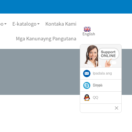
bo
E-katalogo
Kontaka Kami
English
Mga Kanunayng Pangutana
Ipadala ang
Email
Skype
QQ