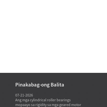
Pinakabag-ong Balita
07-21-2026
07-21-2026
kasagaran
Ang mga cylindrical roller bearings
Ang usa ka fa
tandard
mopaayo sa rigidity sa mga geared motor
bearing mod