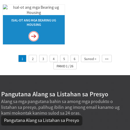
ISAL-OT ANG MGA BEARING UG
HOUSING
1
2
3
4
5
6
Sunod >
>>
PANID 1 / 26
Pangutana Alang sa Listahan sa Presyo
Alang sa mga pangutana bahin sa among mga produkto o
listahan sa presyo, palihug ibilin ang imong email kanamo ug
kami mokontak kanimo sulod sa 24 oras.
Pangutana Alang sa Listahan sa Presyo