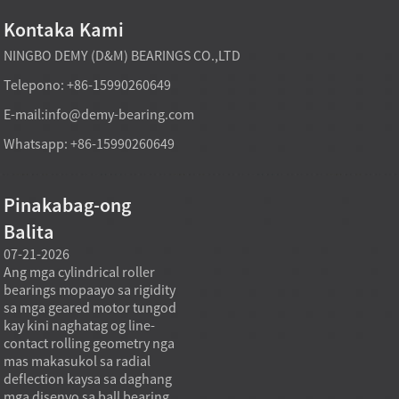
Kontaka Kami
NINGBO DEMY (D&M) BEARINGS CO.,LTD
Telepono: +86-15990260649
E-mail:
info@demy-bearing.com
Whatsapp: +86-15990260649
Pinakabag-ong
Balita
07-21-2026
07-21-2026
07-20
Ang mga cylindrical roller
Ang usa ka factory-direct
Ang m
bearings mopaayo sa rigidity
tapered roller bearing model
kagam
sa mga geared motor tungod
makasuporta sa mga
nangi
kay kini naghatag og line-
panginahanglanon sa
non s
contact rolling geometry nga
pagpalit og heavy duty kung
ang ma
-
mas makasukol sa radial
ang tumong sa pagpalit dili
maser
deflection kaysa sa daghang
lang ang labing ubos nga
on sa 
mga disenyo sa ball bearing.
presyo sa unit, apan ang lig-
pagka