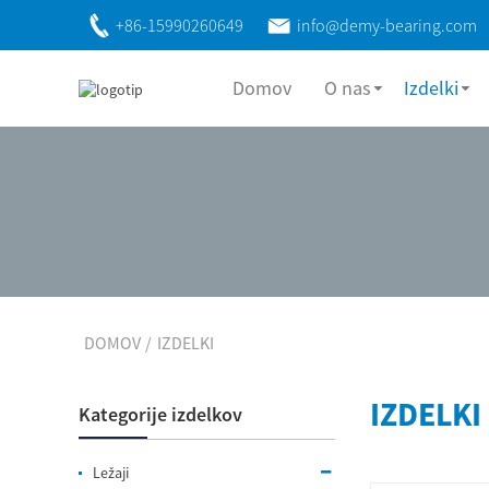
+86-15990260649
info@demy-bearing.com
Domov
O nas
Izdelki
DOMOV
IZDELKI
IZDELKI
Kategorije izdelkov
Ležaji