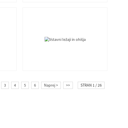
3
4
5
6
Naprej >
>>
STRAN 1 / 26