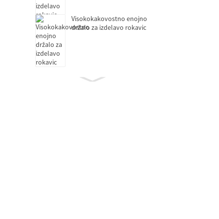
Visokokakovostno enojno
držalo za izdelavo rokavic
Ležaj sklopke
Samomazalni ležaji brez
olja
Ležaj motorja