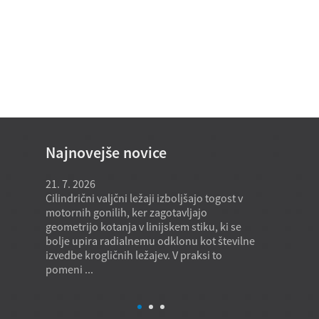
Najnovejše novice
21. 7. 2026
21. 7. 2026
uje
Cilindrični valjčni ležaji izboljšajo togost v
Model stožčas
r stroja
motornih gonilih, ker zagotavljajo
dobavljamo n
geometrijo kotanja v linijskem stiku, ki se
podpira potr
 ali
bolje upira radialnemu odklonu kot številne
vozil, kadar c
stejši
izvedbe krogličnih ležajev. V praksi to
enoto, temveč
njo,
pomeni ...
kakovost in u