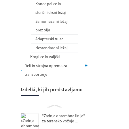
Konec palice in
sferični drsni ležaj
Samomazalni ležaji
brez olja
Adapterski tulec
Nestandardni ležaj
Kroglice in valjčki
Deli in strojna oprema za
transporterje
Izdelki, ki jih predstavljamo
"Zadnja obrambna linija"
za terensko vožnjo ...