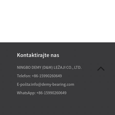
Kontaktirajte nas
20. 7. 2026
NINGBO DEMY (D&M) LEŽAJI CO., LTD.
tega valjčnega ležaja, ki ga
Posebna oprema običajno potrebuj
Telefon: +86-15990260649
eposredno iz tovarne, lahko
nestandardne ležaje po meri, kadar 
ebe po nakupu težkih tovornih
ni mogoče opremiti s kataloškimi
E-pošta:
info@demy-bearing.com
ilj nabave ni le najnižja cena na
velikostmi, standardnimi prilegami a
 stabilna nosilnost, ponovljiva
standardnimi nosilnostmi. Najpogos
WhatsApp: +86-15990260649
streznost uporabi. V praksi ...
vzroki so omejen prostor za vgradnj
nenavadno ...