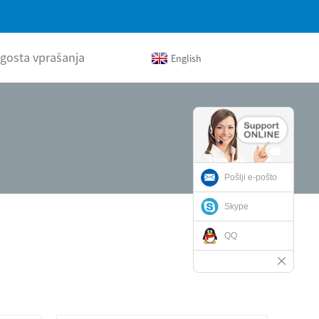
gosta vprašanja
English
Pošlji e-pošto
Skype
QQ