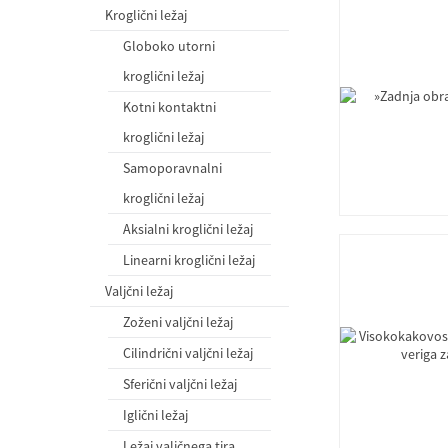
Kroglični ležaj
Globoko utorni
kroglični ležaj
Kotni kontaktni
kroglični ležaj
Samoporavnalni
kroglični ležaj
Aksialni kroglični ležaj
Linearni kroglični ležaj
Valjčni ležaj
Zoženi valjčni ležaj
Cilindrični valjčni ležaj
Sferični valjčni ležaj
Iglični ležaj
Ležaj valjčnega tira