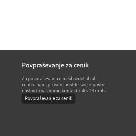
Nestandardni ležaj D 15-25
Povpraševanje za cenik
Enoredni cilindrični valjčni
Za povpraševanja o naših izdelkih ali
20. 7. 2026
ležaj D 50-460 mm
ceniku nam, prosim, pustite svoj e-poštni
Posebna oprema običajno potreb
naslov in vas bomo kontaktirali v 24 urah.
nestandardne ležaje po meri, kada
ni mogoče opremiti s kataloškimi
Povpraševanje za cenik
velikostmi, standardnimi prilegami
standardnimi nosilnostmi. Najpogo
vzroki so omejen prostor za vgrad
Enosmerni aksialni
nenavadno ...
kroglični ležaji s kroglastim
...