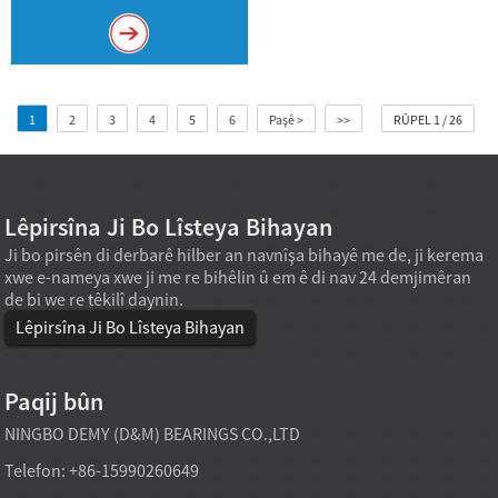
1
2
3
4
5
6
Paşê >
>>
RÛPEL 1 / 26
Lêpirsîna Ji Bo Lîsteya Bihayan
Ji bo pirsên di derbarê hilber an navnîşa bihayê me de, ji kerema
xwe e-nameya xwe ji me re bihêlin û em ê di nav 24 demjimêran
de bi we re têkilî daynin.
Lêpirsîna Ji Bo Lîsteya Bihayan
Paqij bûn
NINGBO DEMY (D&M) BEARINGS CO.,LTD
Telefon: +86-15990260649