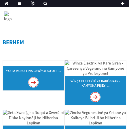
BERHEM
"XETA PARASTINA DAWÎ" JI BO OFF-...
WÎNÇA ELEKTRÎKÎ YA KARÊ GIRAN -
KAMYONA PÎŞEYÎ ...