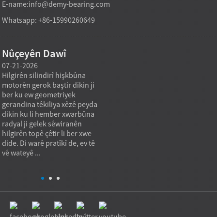
E-name:
info@demy-bearing.com
Whatsapp: +86-15990260649
Nûçeyên Dawî
07-21-2026
07-21-2026
07-20
Hilgirên silindirî hişkbûna
Modelek hilgirtina roller a
Amûrên
motorên gerok baştir dikin ji
rasterast a kargehê dikare
hewce
ber ku ew geometriyek
hewcedariyên kirîna erkê
stand
gerandina têkiliya xêzê peyda
giran piştgirî bike dema ku
ku ma
,
dikin ku li hember xwarbûna
armanca kirînê ne tenê
katalo
radyal ji gelek sêwiranên
bihayê yekîneyê yê herî nizm
an rêj
hilgirên topê çêtir li ber xwe
e, lê kapasîteya barkirinê ya
standa
dide. Di warê pratîkî de, ev tê
stabîl, kalîteya dubarekirî, û
Tetikê
vê wateyê ...
guncaniya serîlêdanê ye. Di
sazkir
pra...
nebika