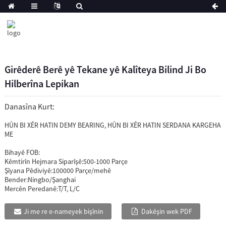
Girêderê Berê yê Tekane yê Kalîteya Bilind Ji Bo
Hilberîna Lepikan
Danasîna Kurt:
HÛN BI XÊR HATIN DEMY BEARING, HÛN BI XÊR HATIN SERDANA KARGEHA
ME
Bihayê FOB:
Kêmtirîn Hejmara Siparîşê:
500-1000 Parçe
Şîyana Pêdiviyê:
100000 Parçe/mehê
Bender:
Ningbo/Şanghai
Mercên Peredanê:
T/T, L/C
Ji me re e-nameyek bişînin
Dakêşin wek PDF