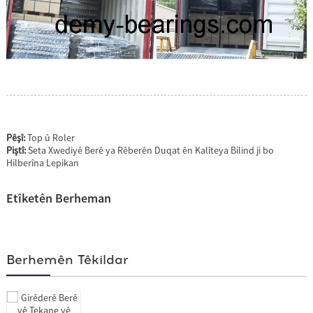
Pêşî:
Top û Roler
Piştî:
Seta Xwediyê Berê ya Rêberên Duqat ên Kalîteya Bilind ji bo
Hilberîna Lepikan
Etîketên Berheman
Berhemên Têkildar