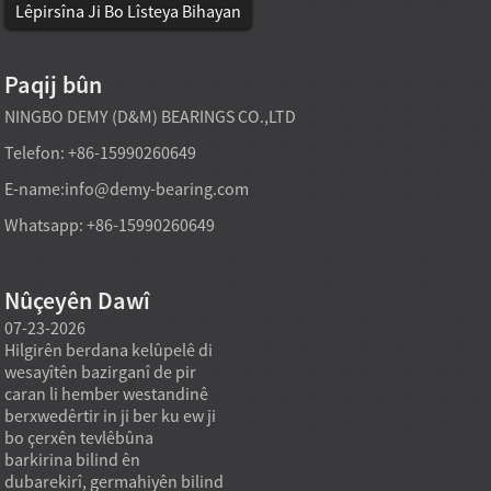
Lêpirsîna Ji Bo Lîsteya Bihayan
Paqij bûn
NINGBO DEMY (D&M) BEARINGS CO.,LTD
Telefon: +86-15990260649
E-name:
info@demy-bearing.com
Whatsapp: +86-15990260649
Nûçeyên Dawî
07-23-2026
07-22-2026
07-22
Hilgirên berdana kelûpelê di
Bearingên navenda çerxên EV
Bearin
wesayîtên bazirganî de pir
hewceyê dengekî kêmtir in ji
platfo
caran li hember westandinê
ber ku wesayîtên elektrîkî
veguhe
berxwedêrtir in ji ber ku ew ji
piraniya maskkirina
bo rêy
bo çerxên tevlêbûna
paşxaneyê ya ku berê ji bo
kontro
barkirina bilind ên
veşartina dengên pergala
veqeta
dubarekirî, germahiyên bilind
ajotinê û rê dihat bikaranîn,
xwe d