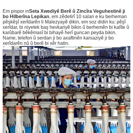
Em pispor in
Seta Xwediyê Berê û Zincîra Veguhestinê ji
bo Hilberîna Lepikan
, em zêdetirî 10 salan e ku berheman
pêşkêşî xerîdarên li Malezyayê dikin, em soz didin ku: pêşî
xerîdar, bi niyetek baş hevkariyê bikin û berhemên bi kalîte û
karûbarê bêkêmasî bi bihayê herî guncan peyda bikin.
Name, telefon û serdan ji bo axaftinên karsaziyê ji bo
xerîdarên nû û berê bi xêr hatin.