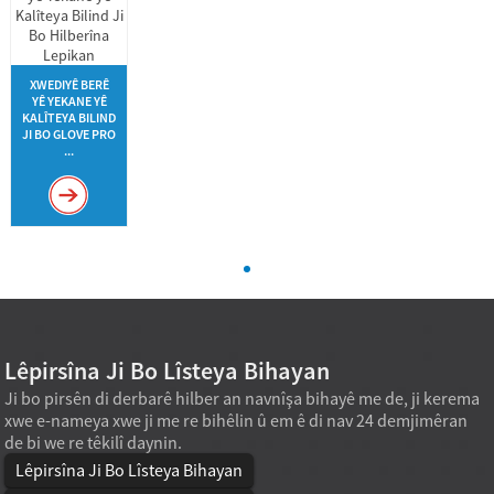
XWEDIYÊ BERÊ
YÊ YEKANE YÊ
KALÎTEYA BILIND
JI BO GLOVE PRO
...
Lêpirsîna Ji Bo Lîsteya Bihayan
Ji bo pirsên di derbarê hilber an navnîşa bihayê me de, ji kerema
xwe e-nameya xwe ji me re bihêlin û em ê di nav 24 demjimêran
de bi we re têkilî daynin.
Lêpirsîna Ji Bo Lîsteya Bihayan