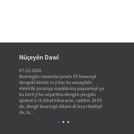
Nûçeyên Dawî
07-22-2026
07-22-2026
n gerok
Bearingên navenda çerxên EV hewceyê
Bearingên ro
ek
dengekî kêmtir in ji ber ku wesayîtên
mezin ên zivi
 ku li
elektrîkî piraniya maskkirina paşxaneyê ya
eksîyal bo rê
sêwiranên
ku berê ji bo veşartina dengên pergala
ku li hember 
 Di warê
ajotinê û rê dihat bikaranîn, radikin. Di EV
dide di hema
de, dengê bearingê dikare di leza rêwîtiyê
nerm çêbibe, b
de, lo...
bearing ...