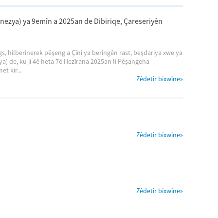
nezya) ya 9emîn a 2025an de Dibiriqe, Çareseriyên
, hilberînerek pêşeng a Çînî ya beringên rast, beşdariya xwe ya
) de, ku ji 4ê heta 7ê Hezîrana 2025an li Pêşangeha
t kir...
Zêdetir bixwîne
»
Zêdetir bixwîne
»
Zêdetir bixwîne
»