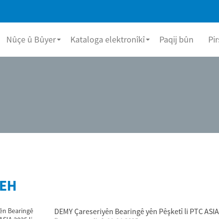
Nûçe û Bûyer
Kataloga elektronîkî
Paqij bûn
Pir
EH
DEMY Çareseriyên Bearingê yên Pêşketî li PTC ASIA