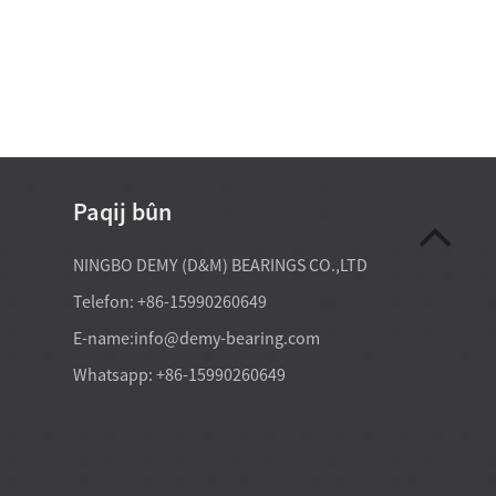
Paqij bûn
07-21-2026
NINGBO DEMY (D&M) BEARINGS CO.,LTD
likên kişandinê platformên
Hilgirên silindirî hişkbûna motorên
Telefon: +86-15990260649
rî bi veguherandina barê
baştir dikin ji ber ku ew geometriyek
yeke têkiliya gerok a kontrolkirî
gerandina têkiliya xêzê peyda dikin k
E-name:
info@demy-bearing.com
veqetandina vertîkal li ber xwe
hember xwarbûna radyal ji gelek sê
n demê de dihêle ku zivirînek
hilgirên topê çêtir li ber xwe dide. D
Whatsapp: +86-15990260649
i cih dikin. Di pratîkê de,
pratîkî de, ev tê vê wateyê ...