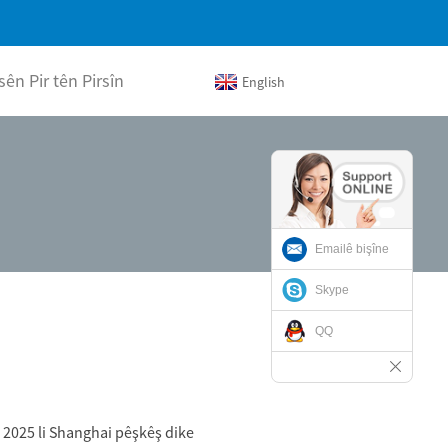
sên Pir tên Pirsîn
English
Emailê bişîne
Skype
QQ
 2025 li Shanghai pêşkêş dike