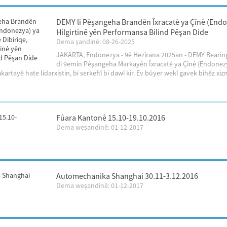
DEMY li Pêşangeha Brandên Îxracatê ya Çînê (Endo
Hilgirtinê yên Performansa Bilind Pêşan Dide
Dema şandinê: 08-26-2025
JAKARTA, Endonezya - 9ê Hezîrana 2025an - DEMY Bearings
di 9emîn Pêşangeha Markayên Îxracatê ya Çînê (Endonezya
rtayê hate lidarxistin, bi serkeftî bi dawî kir. Ev bûyer wekî gavek bihêz xizme
Fûara Kantonê 15.10-19.10.2016
Dema weşandinê: 01-12-2017
Automechanika Shanghai 30.11-3.12.2016
Dema weşandinê: 01-12-2017