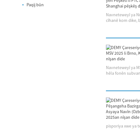
Paqij bûn
Navneteweyî ya Nû
cîhanê kom dike, ba
Navneteweyî ya MS
hêla fonên subvans
pisporiya xwe ya te