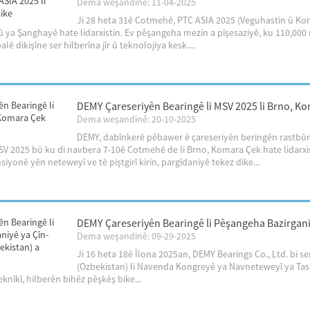
Dema weşandinê: 11-04-2025
Ji 28 heta 31ê Cotmehê, PTC ASIA 2025 (Veguhastin û Ko
 ya Şanghayê hate lidarxistin. Ev pêşangeha mezin a pîşesaziyê, ku 110,000
lê dikişîne ser hilberîna jîr û teknolojiya kesk....
DEMY Çareseriyên Bearingê li MSV 2025 li Brno, K
Dema weşandinê: 20-10-2025
DEMY, dabînkerê pêbawer ê çareseriyên beringên rastbûna
V 2025 bû ku di navbera 7-10ê Cotmehê de li Brno, Komara Çek hate lidarxis
iyonê yên neteweyî ve tê piştgirî kirin, pargîdaniyê tekez dike...
DEMY Çareseriyên Bearingê li Pêşangeha Bazirgani
Dema weşandinê: 09-29-2025
Ji 16 heta 18ê Îlona 2025an, DEMY Bearings Co., Ltd. bi s
(Ozbekistan) li Navenda Kongreyê ya Navneteweyî ya Tas
knîkî, hilberên bihêz pêşkêş bike...