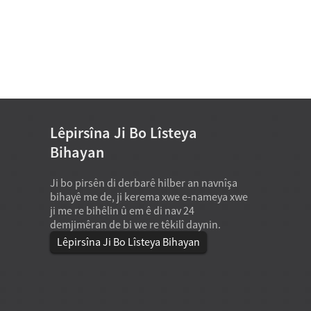
Lêpirsîna Ji Bo Lîsteya
Bihayan
07-21-2026
Hilgirên silindirî hişkbûna motorê
Ji bo pirsên di derbarê hilber an navnîşa
baştir dikin ji ber ku ew geometriy
bihayê me de, ji kerema xwe e-nameya xwe
gerandina têkiliya xêzê peyda dikin
ji me re bihêlin û em ê di nav 24
hember xwarbûna radyal ji gelek 
demjimêran de bi we re têkilî daynin.
hilgirên topê çêtir li ber xwe dide.
Lêpirsîna Ji Bo Lîsteya Bihayan
pratîkî de, ev tê vê wateyê ...