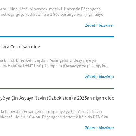
ntrolkirina Hêzê) bi awayekî mezin li Navenda Pêşangeha
 metreçargoşe vedihewîne û 1,800 pêşangehvan ji çar aliyê
Zêdetir bixwîne
»
omara Çek nîşan dide
 bilind, bi serkeftî beşdarî Pêşangeha Endezyariyê ya
tin. Hebûna DEMY li vê pêşangeha pîşesaziyê ya pêşeng, ku ji
Zêdetir bixwîne
»
yê ya Çîn-Asyaya Navîn (Ozbekistan) a 2025an nîşan dide
erkeftî beşdarî Pêşangeha Bazirganiyê ya Çîn-Asyaya Navîn
hkentê, Holên 3 û 4 bû. Pêşangehê derfetek hêja da DEMY ku
Zêdetir bixwîne
»