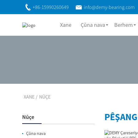
+86-15990260649
info@demy-bearing.com
Xane
Çûna nava
Berhem
XANE
NÛÇE
PÊŞANG
Nûçe
Çûna nava