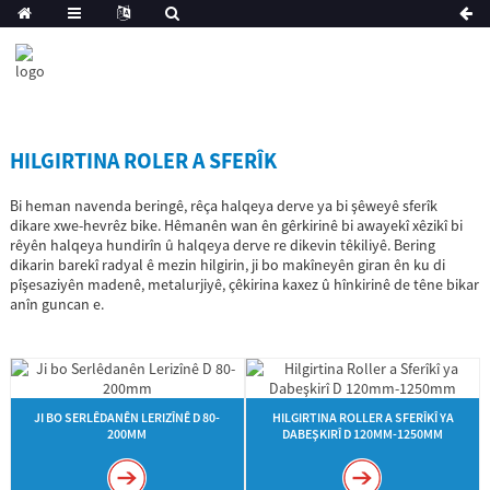
HILGIRTINA ROLER A SFERÎK
Bi heman navenda beringê, rêça halqeya derve ya bi şêweyê sferîk
dikare xwe-hevrêz bike. Hêmanên wan ên gêrkirinê bi awayekî xêzikî bi
rêyên halqeya hundirîn û halqeya derve re dikevin têkiliyê. Bering
dikarin barekî radyal ê mezin hilgirin, ji bo makîneyên giran ên ku di
pîşesaziyên madenê, metalurjiyê, çêkirina kaxez û hînkirinê de têne bikar
anîn guncan e.
JI BO SERLÊDANÊN LERIZÎNÊ D 80-
HILGIRTINA ROLLER A SFERÎKÎ YA
200MM
DABEŞKIRÎ D 120MM-1250MM