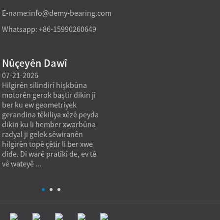
E-name:
info@demy-bearing.com
Whatsapp: +86-15990260649
Nûçeyên Dawî
07-21-2026
07-21-2026
07-20
Hilgirên silindirî hişkbûna
Modelek hilgirtina roller a
Amûrên
motorên gerok baştir dikin ji
rasterast a kargehê dikare
hewce
ber ku ew geometriyek
hewcedariyên kirîna erkê
stand
gerandina têkiliya xêzê peyda
giran piştgirî bike dema ku
ku ma
,
dikin ku li hember xwarbûna
armanca kirînê ne tenê
katalo
radyal ji gelek sêwiranên
bihayê yekîneyê yê herî nizm
an rêj
hilgirên topê çêtir li ber xwe
e, lê kapasîteya barkirinê ya
standa
dide. Di warê pratîkî de, ev tê
stabîl, kalîteya dubarekirî, û
Tetikê
vê wateyê ...
guncaniya serîlêdanê ye. Di
sazkir
pra...
nebika