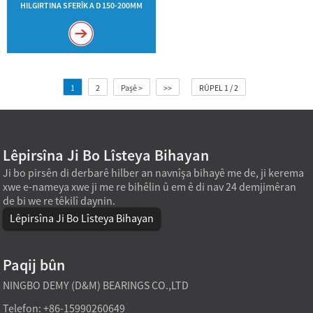
HILGIRTINA SFERÎK A D 150-200MM
1
2
Paşê >
>>
RÛPEL 1 / 2
Lêpirsîna Ji Bo Lîsteya Bihayan
Ji bo pirsên di derbarê hilber an navnîşa bihayê me de, ji kerema
xwe e-nameya xwe ji me re bihêlin û em ê di nav 24 demjimêran
de bi we re têkilî daynin.
Lêpirsîna Ji Bo Lîsteya Bihayan
Paqij bûn
NINGBO DEMY (D&M) BEARINGS CO.,LTD
Telefon: +86-15990260649