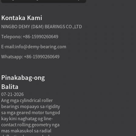
Kontaka Kami
NINGBO DEMY (D&M) BEARINGS CO.,LTD
Telepono: +86-15990260649
E-mail:
info@demy-bearing.com
Whatsapp: +86-15990260649
Pinakabag-ong
Balita
07-21-2026
07-21-2026
07-20
Ang mga cylindrical roller
Ang usa ka factory-direct
Ang m
bearings mopaayo sa rigidity
tapered roller bearing model
kagam
sa mga geared motor tungod
makasuporta sa mga
nangi
kay kini naghatag og line-
panginahanglanon sa
non s
contact rolling geometry nga
pagpalit og heavy duty kung
ang ma
-
mas makasukol sa radial
ang tumong sa pagpalit dili
maser