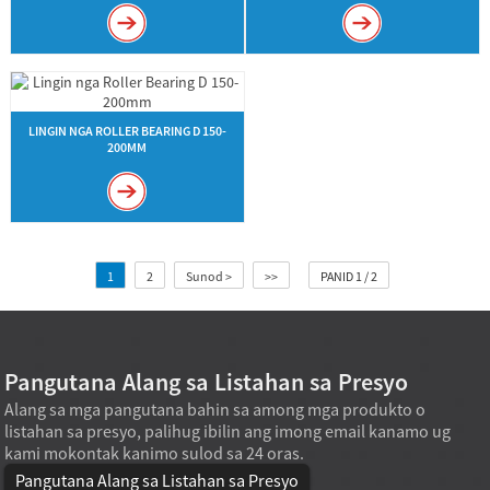
LINGIN NGA ROLLER BEARING D 150-
200MM
1
2
Sunod >
>>
PANID 1 / 2
Pangutana Alang sa Listahan sa Presyo
Alang sa mga pangutana bahin sa among mga produkto o
listahan sa presyo, palihug ibilin ang imong email kanamo ug
kami mokontak kanimo sulod sa 24 oras.
Pangutana Alang sa Listahan sa Presyo