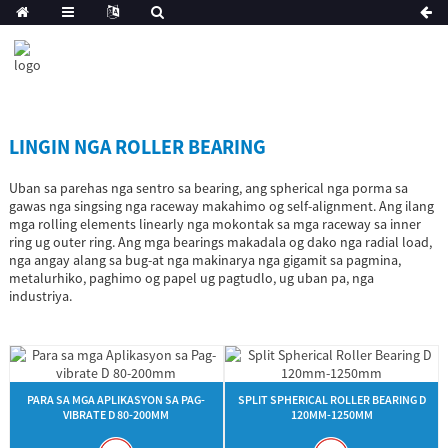
LINGIN NGA ROLLER BEARING
Uban sa parehas nga sentro sa bearing, ang spherical nga porma sa
gawas nga singsing nga raceway makahimo og self-alignment. Ang ilang
mga rolling elements linearly nga mokontak sa mga raceway sa inner
ring ug outer ring. Ang mga bearings makadala og dako nga radial load,
nga angay alang sa bug-at nga makinarya nga gigamit sa pagmina,
metalurhiko, paghimo og papel ug pagtudlo, ug uban pa, nga
industriya.
PARA SA MGA APLIKASYON SA PAG-
SPLIT SPHERICAL ROLLER BEARING D
VIBRATE D 80-200MM
120MM-1250MM