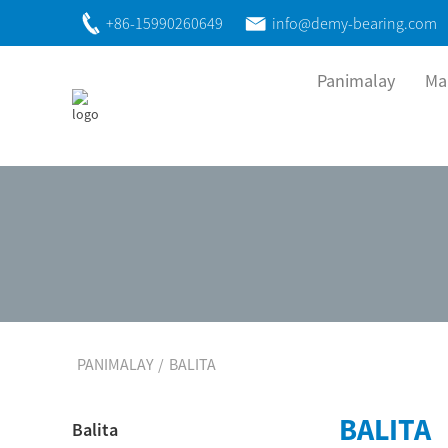
+86-15990260649
info@demy-bearing.com
Panimalay
Ma
PANIMALAY
BALITA
BALITA
Balita