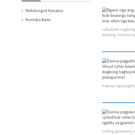
Mahitungod Kanamo
Kontaka Kami
sakyanan nagtangt
bearing mahimong 
hapsay nga pagtuyo
rolling geometry 