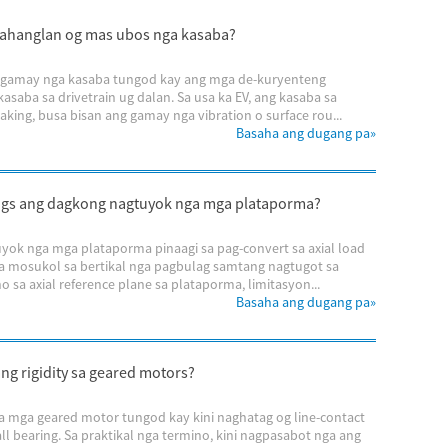
nahanglan og mas ubos nga kasaba?
 gamay nga kasaba tungod kay ang mga de-kuryenteng
ba sa drivetrain ug dalan. Sa usa ka EV, ang kasaba sa
king, busa bisan ang gamay nga vibration o surface rou...
Basaha ang dugang pa
»
ings ang dagkong nagtuyok nga mga plataporma?
yok nga mga plataporma pinaagi sa pag-convert sa axial load
ga mosukol sa bertikal nga pagbulag samtang nagtugot sa
o sa axial reference plane sa plataporma, limitasyon...
Basaha ang dugang pa
»
ng rigidity sa geared motors?
 sa mga geared motor tungod kay kini naghatag og line-contact
l bearing. Sa praktikal nga termino, kini nagpasabot nga ang