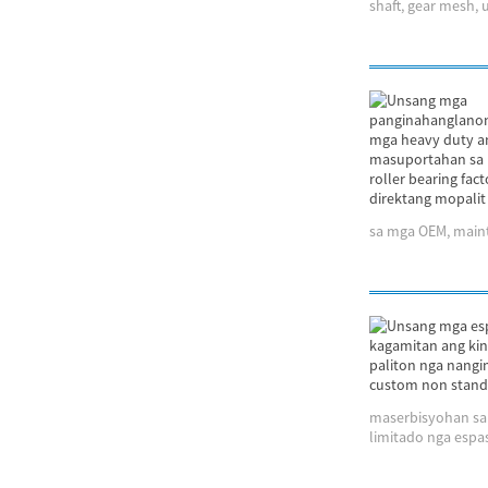
shaft, gear mesh,
sa mga OEM, maint
maserbisyohan sa 
limitado nga espas