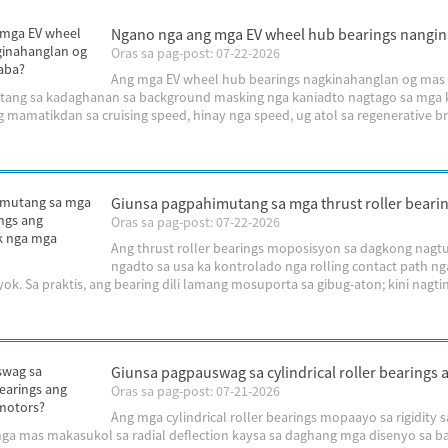
Ngano nga ang mga EV wheel hub bearings nangi
Oras sa pag-post: 07-22-2026
Ang mga EV wheel hub bearings nagkinahanglan og mas
ang sa kadaghanan sa background masking nga kaniadto nagtago sa mga kasa
mamatikdan sa cruising speed, hinay nga speed, ug atol sa regenerative bra
Giunsa pagpahimutang sa mga thrust roller bear
Oras sa pag-post: 07-22-2026
Ang thrust roller bearings moposisyon sa dagkong nagtu
ngadto sa usa ka kontrolado nga rolling contact path n
k. Sa praktis, ang bearing dili lamang mosuporta sa gibug-aton; kini nagtin
Giunsa pagpauswag sa cylindrical roller bearings a
Oras sa pag-post: 07-21-2026
Ang mga cylindrical roller bearings mopaayo sa rigidity
nga mas makasukol sa radial deflection kaysa sa daghang mga disenyo sa bal