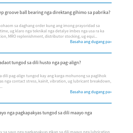
 groove ball bearing nga direktang gihimo sa pabrika?
 mohaom sa daghang order kung ang imong prayoridad sa
 time, ug klaro nga teknikal nga detalye imbes nga usa ra ka
n, MRO replenishment, distributor stocking, ug equi...
Basaha ang dugang pa
»
daot tungod sa dili husto nga pag-align?
a dili pag-align tungod kay ang karga mohunong sa paglihok
s nga contact stress, kainit, vibration, ug lubricant breakdown,
..
Basaha ang dugang pa
»
sayo nga pagkapakyas tungod sa dili maayo nga
 sa sayo nga pagkapakyas gikan sa dili maayo nga lubrication