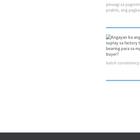
pinaagi sa pagmin
praktis, ang pagka
batch consistency