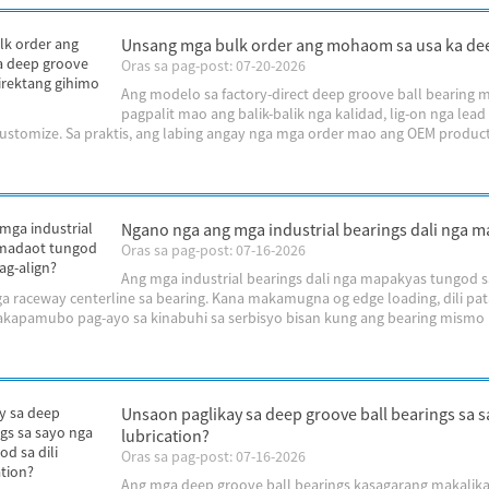
Unsang mga bulk order ang mohaom sa usa ka deep
Oras sa pag-post: 07-20-2026
Ang modelo sa factory-direct deep groove ball bearing
pagpalit mao ang balik-balik nga kalidad, lig-on nga lead
ustomize. Sa praktis, ang labing angay nga mga order mao ang OEM productio
Ngano nga ang mga industrial bearings dali nga ma
Oras sa pag-post: 07-16-2026
Ang mga industrial bearings dali nga mapakyas tungod s
ga raceway centerline sa bearing. Kana makamugna og edge loading, dili pata
apamubo pag-ayo sa kinabuhi sa serbisyo bisan kung ang bearing mismo .
Unsaon paglikay sa deep groove ball bearings sa 
lubrication?
Oras sa pag-post: 07-16-2026
Ang mga deep groove ball bearings kasagarang makalikay