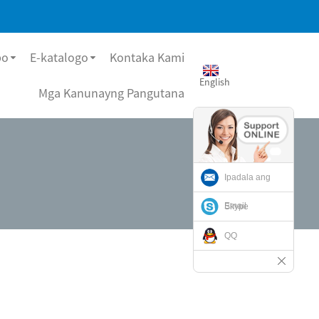
bo
E-katalogo
Kontaka Kami
English
Mga Kanunayng Pangutana
Ipadala ang
Email
Skype
QQ