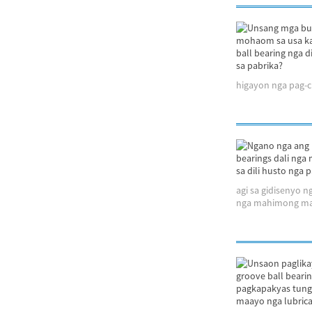
higayon nga pag-c
agi sa gidisenyo n
nga mahimong mak