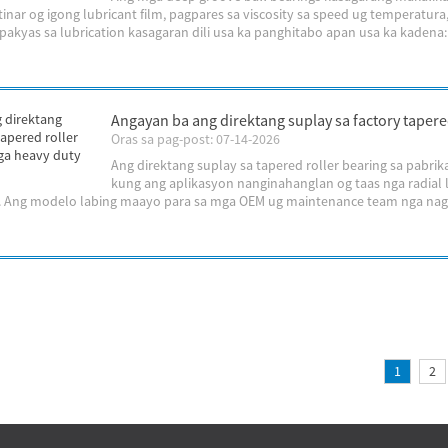
tinar og igong lubricant film, pagpares sa viscosity sa speed ug temperat
pakyas sa lubrication kasagaran dili usa ka panghitabo apan usa ka kadena: di
Angayan ba ang direktang suplay sa factory tapere
Oras sa pag-post: 07-14-2026
Ang direktang suplay sa tapered roller bearing sa pab
kung ang aplikasyon nanginahanglan og taas nga radial lo
. Ang modelo labing maayo para sa mga OEM ug maintenance team nga nag
1
2