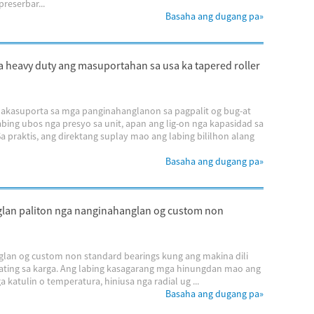
reserbar...
Basaha ang dugang pa
»
heavy duty ang masuportahan sa usa ka tapered roller
 makasuporta sa mga panginahanglanon sa pagpalit og bug-at
abing ubos nga presyo sa unit, apan ang lig-on nga kapasidad sa
a praktis, ang direktang suplay mao ang labing bililhon alang
Basaha ang dugang pa
»
lan paliton nga nanginahanglan og custom non
lan og custom non standard bearings kung ang makina dili
ating sa karga. Ang labing kasagarang mga hinungdan mao ang
 katulin o temperatura, hiniusa nga radial ug ...
Basaha ang dugang pa
»