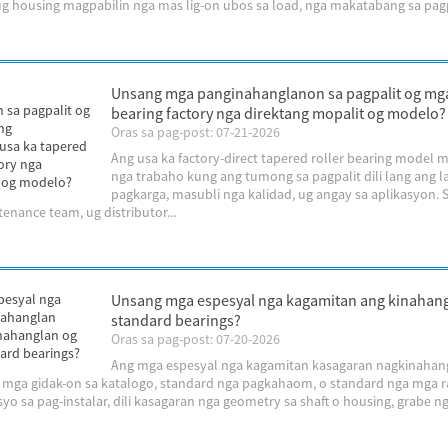
 ug housing magpabilin nga mas lig-on ubos sa load, nga makatabang sa pagp
Unsang mga panginahanglanon sa pagpalit og mga 
bearing factory nga direktang mopalit og modelo?
Oras sa pag-post: 07-21-2026
Ang usa ka factory-direct tapered roller bearing model
nga trabaho kung ang tumong sa pagpalit dili lang ang l
pagkarga, masubli nga kalidad, ug angay sa aplikasyon. S
enance team, ug distributor...
Unsang mga espesyal nga kagamitan ang kinahang
standard bearings?
Oras sa pag-post: 07-20-2026
Ang mga espesyal nga kagamitan kasagaran nagkinahang
mga gidak-on sa katalogo, standard nga pagkahaom, o standard nga mga r
yo sa pag-instalar, dili kasagaran nga geometry sa shaft o housing, grabe nga