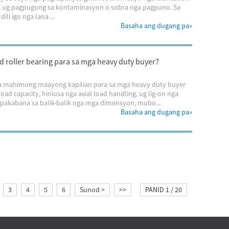
ura, ug pagpugong sa kontaminasyon o sobra nga pagpuno. Sa
li igo nga lana ...
Basaha ang dugang pa
»
d roller bearing para sa mga heavy duty buyer?
rika mahimong maayong kapilian para sa mga heavy duty buyer
ad capacity, hiniusa nga axial load handling, ug lig-on nga
pakabana sa balik-balik nga mga dimensyon, mubo...
Basaha ang dugang pa
»
3
4
5
6
Sunod >
>>
PANID 1 / 20