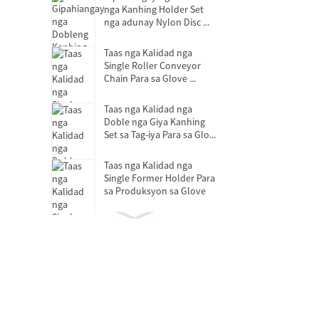
nga Kanhing Holder Set
nga adunay Nylon Disc ...
Taas nga Kalidad nga
Single Roller Conveyor
Chain Para sa Glove ...
Taas nga Kalidad nga
Doble nga Giya Kanhing
Set sa Tag-iya Para sa Glo...
Taas nga Kalidad nga
Single Former Holder Para
sa Produksyon sa Glove
Bearing sa Pagpagawas sa
Clutch
Mga bearings nga walay
lana nga self-lubricating