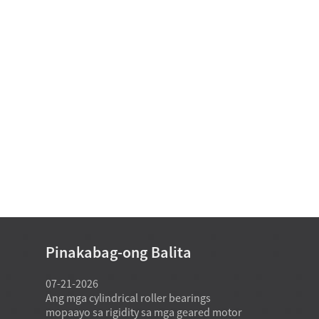
Pinakabag-ong Balita
07-21-2026
07-21-2026
kasagaran
Ang mga cylindrical roller bearings
Ang usa ka fa
tandard
mopaayo sa rigidity sa mga geared motor
bearing mod