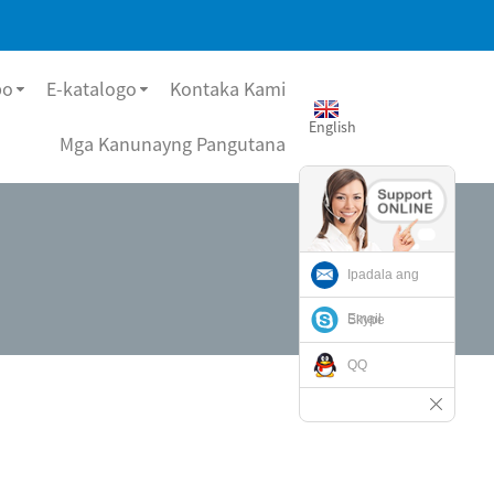
bo
E-katalogo
Kontaka Kami
English
Mga Kanunayng Pangutana
Ipadala ang
Email
Skype
QQ