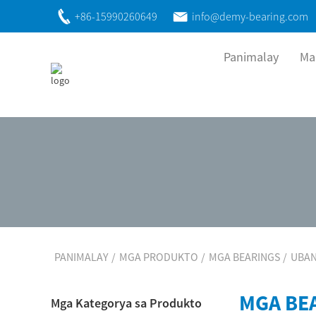
+86-15990260649
info@demy-bearing.com
Panimalay
Ma
PANIMALAY
MGA PRODUKTO
MGA BEARINGS
UBAN
MGA BEA
Mga Kategorya sa Produkto