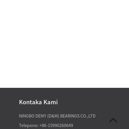
Kontaka Kami
07-20-2026
NINGBO DEMY (D&M) BEARINGS CO.,LTD
ctory-direct tapered roller
Ang mga espesyal nga kagamitan k
Telepono: +86-15990260649
el makasuporta sa mga
nanginahanglan og custom non sta