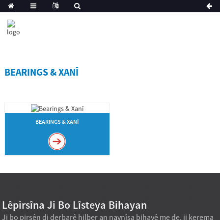
BEARINGS & XANÎ
BEARINGS & XANÎ
Lêpirsîna Ji Bo Lîsteya Bihayan
Ji bo pirsên di derbarê hilber an navnîşa bihayê me de, ji kerema