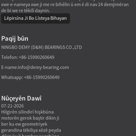
xwe e-nameya xwe ji me re bihêlin û em ê di nav 24 demjimêran
de bi we re têkilî daynin.
Lêpirsîna Ji Bo Lîsteya Bihayan
Paqij bûn
NINGBO DEMY (D&M) BEARINGS CO.,LTD
Telefon: +86-15990260649
E-name:
info@demy-bearing.com
Whatsapp: +86-15990260649
Nûçeyên Dawî
07-21-2026
07-21-2026
07-20
Hilgirên silindirî hişkbûna
Modelek hilgirtina roller a
Amûrên
motorên gerok baştir dikin ji
rasterast a kargehê dikare
hewce
ber ku ew geometriyek
hewcedariyên kirîna erkê
stand
gerandina têkiliya xêzê peyda
giran piştgirî bike dema ku
ku ma
,
dikin ku li hember xwarbûna
armanca kirînê ne tenê
katalo