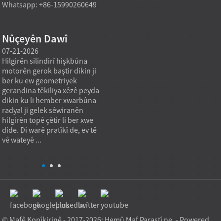
Whatsapp: +86-15990260649
Nûçeyên Dawî
07-21-2026
07-21-2026
07-20
Hilgirên silindirî hişkbûna
Modelek hilgirtina roller a
Amûrên
motorên gerok baştir dikin ji
rasterast a kargehê dikare
hewce
ber ku ew geometriyek
hewcedariyên kirîna erkê
stand
gerandina têkiliya xêzê peyda
giran piştgirî bike dema ku
ku ma
,
dikin ku li hember xwarbûna
armanca kirînê ne tenê
katalo
radyal ji gelek sêwiranên
bihayê yekîneyê yê herî nizm
an rêj
hilgirên topê çêtir li ber xwe
e, lê kapasîteya barkirinê ya
standa
dide. Di warê pratîkî de, ev tê
stabîl, kalîteya dubarekirî, û
Tetikê
vê wateyê ...
guncaniya serîlêdanê ye. Di
sazkir
pra...
nebika
© Mafê Kopîkirinê - 2017-2026: Hemû Maf Parastî ne. - Powered