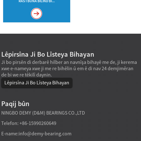
RASTBÛNA BILIND BI...
Lêpirsîna Ji Bo Lîsteya Bihayan
Ji bo pirsên di derbarê hilber an navnîşa bihayê me de, ji kerema
xwe e-nameya xwe ji me re bihêlin û em ê di nav 24 demjimêran
de bi we re têkilî daynin.
Lêpirsîna Ji Bo Lîsteya Bihayan
Paqij bûn
NINGBO DEMY (D&M) BEARINGS CO.,LTD
Telefon: +86-15990260649
E-name:
info@demy-bearing.com