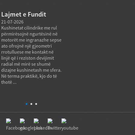
Lajmet e Fundit
21-07-2026
21-07-2026
20-07
Kushinetat cilindrike me rul
Një model kushinetash me rul
Pajisj
përmirësojnë ngurtësinë në
konik të prodhuar direkt nga
kanë n
motorët me ingranazhe sepse
fabrika mund të mbështesë
standa
ato ofrojnë një gjeometri
nevojat e blerjes për punë të
kur m
rrotulluese me kontakt në
rënda kur qëllimi i prokurimit
shërb
linjë që i reziston devijimit
nuk është vetëm çmimi më i
katalo
radial më mirë se shumë
ulët për njësi, por edhe
standa
dizajne kushinetash me sfera.
kapaciteti i qëndrueshëm i
standa
Në terma praktikë, kjo do të
ngarkesës, cilësia e
Shkak
thotë ...
përsëritshme dhe
janë h
përshtatshmëria ndaj
instali
aplikimit. Në pra...
papër