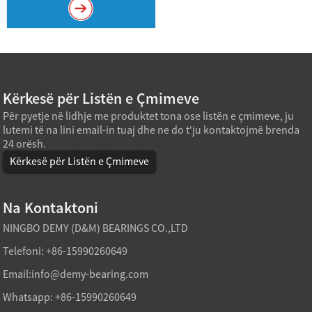
Kërkesë për Listën e Çmimeve
Për pyetje në lidhje me produktet tona ose listën e çmimeve, ju
lutemi të na lini email-in tuaj dhe ne do t'ju kontaktojmë brenda
24 orësh.
Kërkesë për Listën e Çmimeve
Na Kontaktoni
NINGBO DEMY (D&M) BEARINGS CO.,LTD
Telefoni: +86-15990260649
Email:
info@demy-bearing.com
Whatsapp: +86-15990260649