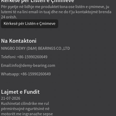
Kërkesë për Listën e Çmimeve
Për pyetje në lidhje me produktet tona ose listën e çmimeve, ju
lutemi të na lini email-in tuaj dhe ne do t'ju kontaktojmë brenda
24 orësh.
Kërkesë për Listën e Çmimeve
Na Kontaktoni
NINGBO DEMY (D&M) BEARINGS CO.,LTD
Telefoni: +86-15990260649
Email:
info@demy-bearing.com
Whatsapp: +86-15990260649
Lajmet e Fundit
21-07-2026
21-07-2026
20-07
Kushinetat cilindrike me rul
Një model kushinetash me rul
Pajisj
përmirësojnë ngurtësinë në
konik të prodhuar direkt nga
kanë n
motorët me ingranazhe sepse
fabrika mund të mbështesë
standa