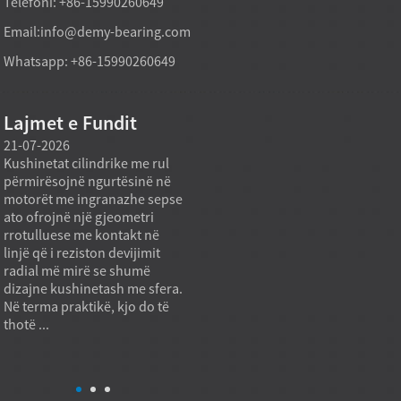
Telefoni: +86-15990260649
Email:
info@demy-bearing.com
Whatsapp: +86-15990260649
Lajmet e Fundit
21-07-2026
21-07-2026
20-07
Kushinetat cilindrike me rul
Një model kushinetash me rul
Pajisj
përmirësojnë ngurtësinë në
konik të prodhuar direkt nga
kanë n
motorët me ingranazhe sepse
fabrika mund të mbështesë
standa
ato ofrojnë një gjeometri
nevojat e blerjes për punë të
kur m
rrotulluese me kontakt në
rënda kur qëllimi i prokurimit
shërb
linjë që i reziston devijimit
nuk është vetëm çmimi më i
katalo
radial më mirë se shumë
ulët për njësi, por edhe
standa
dizajne kushinetash me sfera.
kapaciteti i qëndrueshëm i
standa
Në terma praktikë, kjo do të
ngarkesës, cilësia e
Shkak
thotë ...
përsëritshme dhe
janë h
përshtatshmëria ndaj
instali
aplikimit. Në pra...
papër