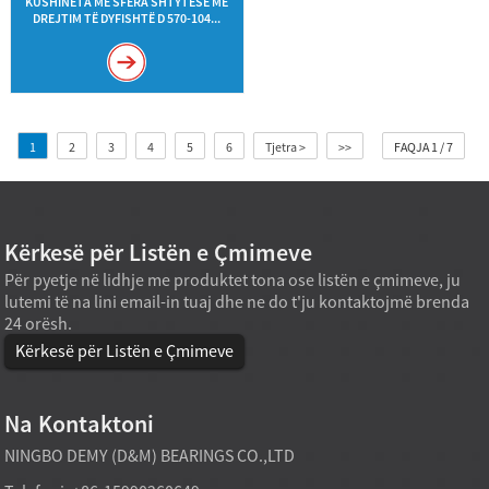
KUSHINETA ME SFERA SHTYTËSE ME
DREJTIM TË DYFISHTË D 570-104...
1
2
3
4
5
6
Tjetra >
>>
FAQJA 1 / 7
Kërkesë për Listën e Çmimeve
Për pyetje në lidhje me produktet tona ose listën e çmimeve, ju
lutemi të na lini email-in tuaj dhe ne do t'ju kontaktojmë brenda
24 orësh.
Kërkesë për Listën e Çmimeve
Na Kontaktoni
NINGBO DEMY (D&M) BEARINGS CO.,LTD