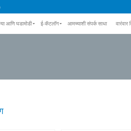
m
म्या आणि घडामोडी
ई-कॅटलॉग
आमच्याशी संपर्क साधा
वारंवार 
ंग