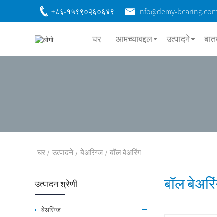
+८६-१५९९०२६०६४९
info@demy-bearing.co
घर
आमच्याबद्दल
उत्पादने
बात
घर
उत्पादने
बेअरिंग्ज
बॉल बेअरिंग
बॉल बेअरि
उत्पादन श्रेणी
बेअरिंग्ज