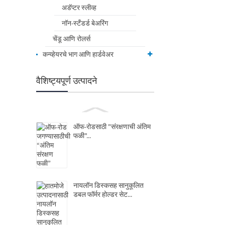
अडॅप्टर स्लीव्ह
नॉन-स्टँडर्ड बेअरिंग
चेंडू आणि रोलर्स
कन्व्हेयरचे भाग आणि हार्डवेअर
वैशिष्ट्यपूर्ण उत्पादने
ऑफ-रोडसाठी "संरक्षणाची अंतिम
फळी"...
नायलॉन डिस्कसह सानुकूलित
डबल फॉर्मर होल्डर सेट...