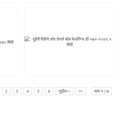
2
3
4
5
6
पुढील >
>>
पान १ / ७