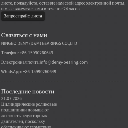
листе, пожалуйста, оставьте нам свой адрес электронной почты,
и мы свяжемся с вами в течение 24 часов.
Запрос прайс-листа
Связаться с нами
NINGBO DEMY (D&M) BEARINGS CO.,LTD
Телефон: +86-15990260649
Электронная почта:
info@demy-bearing.com
WhatsApp: +86-15990260649
Последние новости
21.07.2026
21.07.2026
20.07.
Цилиндрические роликовые
Конические роликовые
Для с
подшипники повышают
подшипники, поставляемые
обору
жесткость редукторных
напрямую с завода, могут
требу
двигателей, поскольку
удовлетворить потребности
подши
и
обеспечивают геометрию
в условиях высоких
изгото