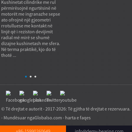
Kushinetat cilindrike me rul
Një model kushinetash me rul
Pajisj
përmirësojnë ngurtësinë në
konik të prodhuar direkt nga
kanë n
motorët me ingranazhe sepse
fabrika mund të mbështesë
standa
ato ofrojnë një gjeometri
nevojat e blerjes për punë të
kur m
rrotulluese me kontakt në
rënda kur qëllimi i prokurimit
shërb
linjë që i reziston devijimit
nuk është vetëm çmimi më i
katalo
radial më mirë se shumë
ulët për njësi, por edhe
standa
dizajne kushinetash me sfera.
kapaciteti i qëndrueshëm i
standa
Në terma praktikë, kjo do të
ngarkesës, cilësia e
Shkak
thotë ...
përsëritshme dhe
janë h
përshtatshmëria ndaj
instali
aplikimit. Në pra...
papër
© Të drejtat e autorit - 2017-2026: Të gjitha të drejtat e rezervuara.
- Mundësuar nga
Globalso.com
-
harta e faqes
+86-15990260649
info@demy-bearing.com