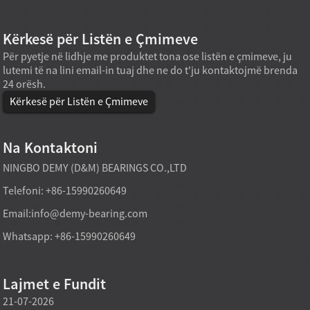
Kërkesë për Listën e Çmimeve
Për pyetje në lidhje me produktet tona ose listën e çmimeve, ju
lutemi të na lini email-in tuaj dhe ne do t'ju kontaktojmë brenda
24 orësh.
Kërkesë për Listën e Çmimeve
Na Kontaktoni
NINGBO DEMY (D&M) BEARINGS CO.,LTD
Telefoni: +86-15990260649
Email:
info@demy-bearing.com
Whatsapp: +86-15990260649
Lajmet e Fundit
21-07-2026
21-07-2026
20-07