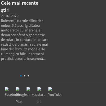
Cele mai recente
știri
21-07-2026
21-07-2026
20-07
Rulmenții cu role cilindrice
Un model de rulment conic
Echipa
îmbunătățesc rigiditatea
direct din fabrică poate
necesi
motoarelor cu angrenaje,
satisface nevoile de achiziție
person
deoarece oferă o geometrie
pentru sarcini grele atunci
nestan
de rulare în contact liniar care
când obiectivul de achiziție
mașina
rezistă deformării radiale mai
nu este doar cel mai mic preț
de dim
bine decât multe modele de
unitar, ci și o capacitate de
potriv
rulmenți cu bile. În termeni
încărcare stabilă, o calitate
sarcin
t
practici, aceasta înseamnă...
repetabilă și potrivirea în
Cele m
aplicație. În pra...
spațiul
neobiș