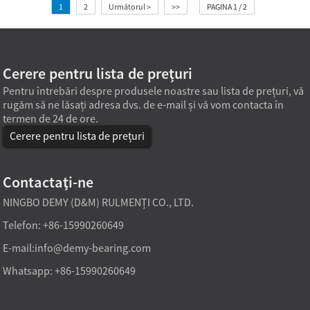
1
2
Următorul >
>>
PAGINA 1 / 2
Cerere pentru lista de prețuri
Pentru întrebări despre produsele noastre sau lista de prețuri, vă
rugăm să ne lăsați adresa dvs. de e-mail și vă vom contacta în
termen de 24 de ore.
Cerere pentru lista de prețuri
Contactaţi-ne
NINGBO DEMY (D&M) RULMENȚI CO., LTD.
Telefon: +86-15990260649
E-mail:
info@demy-bearing.com
Whatsapp: +86-15990260649