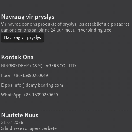
Navraag vir pryslys
Vir navrae oor ons produkte of pryslys, los asseblief u e-posadres
aan ons en ons sal binne 24 uur met u in verbinding tree.
Navraag vir pryslys
Kontak Ons
NINGBO DEMY (D&M) LAGERS CO., LTD
Foon: +86-15990260649
E-pos:
info@demy-bearing.com
WhatsApp: +86-15990260649
Nuutste Nuus
21-07-2026
21-07-2026
20-07
Silindriese rollagers verbeter
'n Fabrieksdirekte tapse
Spesia