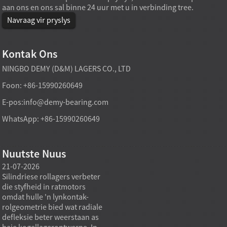
aan ons en ons sal binne 24 uur met u in verbinding tree.
Navraag vir pryslys
Kontak Ons
NINGBO DEMY (D&M) LAGERS CO., LTD
Foon: +86-15990260649
E-pos:
info@demy-bearing.com
WhatsApp: +86-15990260649
Nuutste Nuus
21-07-2026
21-07-2026
20-07
Silindriese rollagers verbeter
'n Fabrieksdirekte tapse
Spesia
die styfheid in ratmotors
rollagermodel kan
gewoo
omdat hulle 'n lynkontak-
swaardiens-
standa
rolgeometrie bied wat radiale
aankoopbehoeftes
masjie
defleksie beter weerstaan ​​as
ondersteun wanneer die
katalo
baie kogellagerontwerpe. In
verkrygingsdoelwit nie net
standa