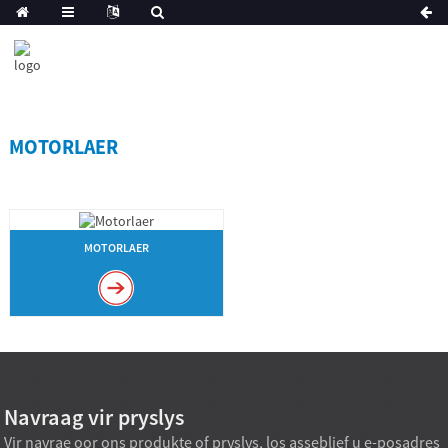
MOTORLAER
MOTORLAER
Navraag vir pryslys
Vir navrae oor ons produkte of pryslys, los asseblief u e-posadres