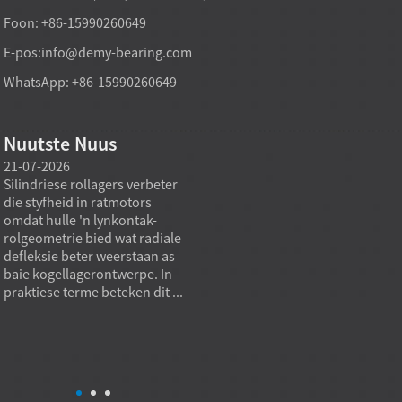
Foon: +86-15990260649
E-pos:
info@demy-bearing.com
WhatsApp: +86-15990260649
Nuutste Nuus
21-07-2026
21-07-2026
20-07
Silindriese rollagers verbeter
'n Fabrieksdirekte tapse
Spesia
die styfheid in ratmotors
rollagermodel kan
gewoo
omdat hulle 'n lynkontak-
swaardiens-
standa
rolgeometrie bied wat radiale
aankoopbehoeftes
masjie
defleksie beter weerstaan ​​as
ondersteun wanneer die
katalo
baie kogellagerontwerpe. In
verkrygingsdoelwit nie net
standa
praktiese terme beteken dit ...
die laagste eenheidsprys is
standa
nie, maar stabiele dravermoë,
bedien
herhaalbare kwaliteit en
mees 
toepassingsgeskiktheid. In
beperk
prakties...
ongew