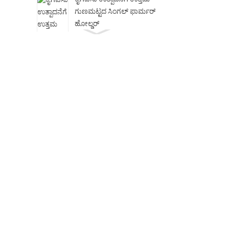
ಗುಣಮಟ್ಟದ ಸಿಂಗಲ್ ಫಾರ್ಮರ್
ಹೋಲ್ಡರ್
ಕ್ಲಚ್ ಬಿಡುಗಡೆ ಬೇರಿಂಗ್
ಎಣ್ಣೆ-ಮುಕ್ತ ಸ್ವಯಂ-
ಲೂಬ್ರಿಕೇಟಿಂಗ್ ಬೇರಿಂಗ್‌ಗಳು
ಮೋಟಾರ್ ಬೇರಿಂಗ್
ಪ್ರಮಾಣಿತವಲ್ಲದ ಬೇರಿಂಗ್ D
15-25
ಏಕ ಸಾಲು ಸಿಲಿಂಡರಾಕಾರದ
ರೋಲರ್ ಬೇರಿಂಗ್ D 50-
460mm
ಗೋಳಾಕಾರದ H ಜೊತೆಗೆ ಏಕ