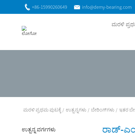
+86-15990260649
info@demy-bearing.com
ಮರಳಿ ಪ್ರಥ
ಮರಳಿ ಪ್ರಥಮ ಪುಟಕ್ಕೆ
ಉತ್ಪನ್ನಗಳು
ಬೇರಿಂಗ್‌ಗಳು
ಇತರ ಬೇರ
ರಾಡ್-ಎಂ
ಉತ್ಪನ್ನ ವರ್ಗಗಳು