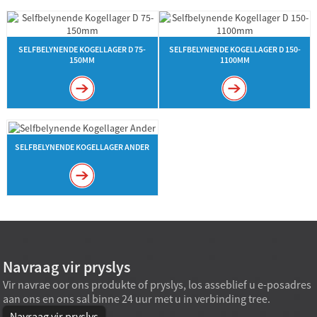
SELFBELYNENDE KOGELLAGER D 75-
SELFBELYNENDE KOGELLAGER D 150-
150MM
1100MM
SELFBELYNENDE KOGELLAGER ANDER
Navraag vir pryslys
Vir navrae oor ons produkte of pryslys, los asseblief u e-posadres
aan ons en ons sal binne 24 uur met u in verbinding tree.
Navraag vir pryslys