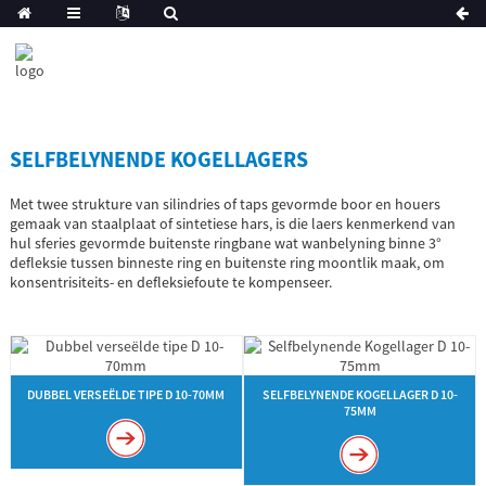
SELFBELYNENDE KOGELLAGERS
Met twee strukture van silindries of taps gevormde boor en houers
gemaak van staalplaat of sintetiese hars, is die laers kenmerkend van
hul sferies gevormde buitenste ringbane wat wanbelyning binne 3°
defleksie tussen binneste ring en buitenste ring moontlik maak, om
konsentrisiteits- en defleksiefoute te kompenseer.
DUBBEL VERSEËLDE TIPE D 10-70MM
SELFBELYNENDE KOGELLAGER D 10-
75MM