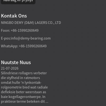
Kontak Ons
NINGBO DEMY (D&M) LAGERS CO., LTD
Foon: +86-15990260649
E-pos:
info@demy-bearing.com
WhatsApp: +86-15990260649
Nuutste Nuus
21-07-2026
21-07-2026
20-07
Silindriese rollagers verbeter
'n Fabrieksdirekte tapse
Spesia
die styfheid in ratmotors
rollagermodel kan
gewoo
omdat hulle 'n lynkontak-
swaardiens-
standa
rolgeometrie bied wat radiale
aankoopbehoeftes
masjie
defleksie beter weerstaan ​​as
ondersteun wanneer die
katalo
baie kogellagerontwerpe. In
verkrygingsdoelwit nie net
standa
praktiese terme beteken dit ...
die laagste eenheidsprys is
standa
nie, maar stabiele dravermoë,
bedien