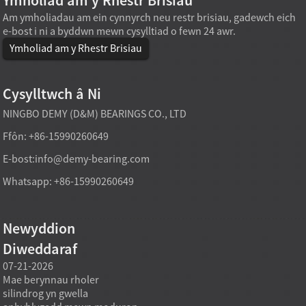
Ymholiad am y Rhestr Brisiau
Am ymholiadau am ein cynnyrch neu restr brisiau, gadewch eich
e-bost i ni a byddwn mewn cysylltiad o fewn 24 awr.
Ymholiad am y Rhestr Brisiau
Cysylltwch â Ni
NINGBO DEMY (D&M) BEARINGS CO., LTD
Ffôn: +86-15990260649
E-bost:
info@demy-bearing.com
Whatsapp: +86-15990260649
Newyddion
Diweddaraf
07-21-2026
07-21-2026
07-20
Mae berynnau rholer
Gall model beryn rholer
Fel ar
silindrog yn gwella
taprog sy'n cael ei
beryn