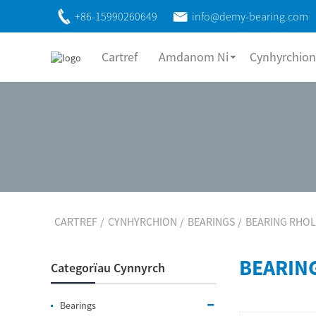
+86-15990260649
info@demy-bearing.com
Cartref
Amdanom Ni
Cynhyrchion
CARTREF
CYNHYRCHION
BEARINGS
BEARING RHO
BEARIN
Categorïau Cynnyrch
Bearings