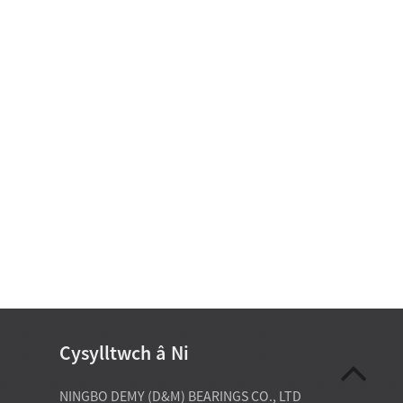
Cysylltwch â Ni
07-20-2026
NINGBO DEMY (D&M) BEARINGS CO., LTD