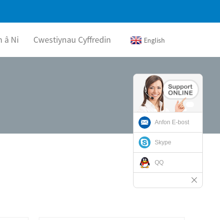
 â Ni
Cwestiynau Cyffredin
English
Anfon E-bost
Skype
QQ