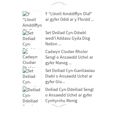
Y “Llinell Amddiffyn Olaf”
ar gyfer Oddi ar y Ffordd ...
Set Deiliad Cyn-Ddwbl
wedi'i Addasu Gyda Disg
Neilon ...
Cadwyn Cludwr Rholer
Sengl o Ansawdd Uchel ar
gyfer Maneg ...
Set Deiliad Cyn-Ganllawiau
Dwbl o Ansawdd Uchel ar
gyfer Glo...
Deiliad Cyn-Ddeiliad Sengl
o Ansawdd Uchel ar gyfer
Cynhyrchu Menig
Bearing Rhyddhau Clytsh
Berynnau hunan-iro di-
olew