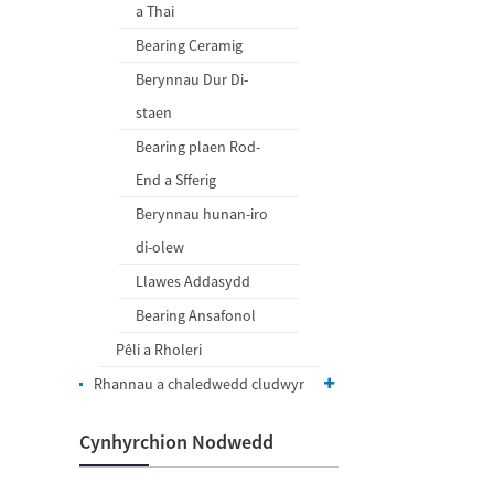
a Thai
Bearing Ceramig
Berynnau Dur Di-
staen
Bearing plaen Rod-
End a Sfferig
Berynnau hunan-iro
di-olew
Llawes Addasydd
Bearing Ansafonol
Pêli a Rholeri
Rhannau a chaledwedd cludwyr
Cynhyrchion Nodwedd