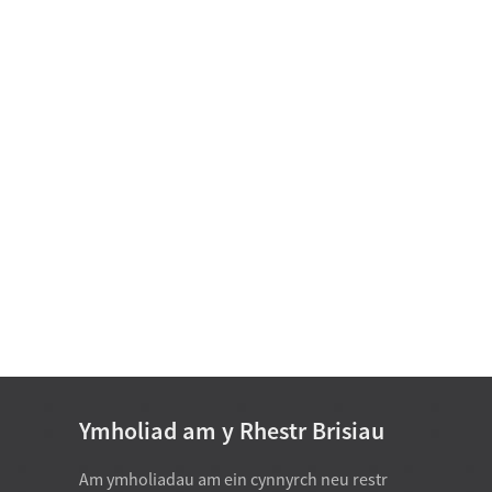
Bearing Modur
Bearing Ansafonol D 15-25
Bearing Rholer Silindrog
Rhes Sengl D 50-460mm
Bearings Pêl Gwthiad
Cyfeiriad Sengl Gyda H
Sfferig...
Bearing Rholer Tapered
Cyfres Fodfedd (Rhes
Sengl) D 34....
Ymholiad am y Rhestr Brisiau
Am ymholiadau am ein cynnyrch neu restr
07-20-2026