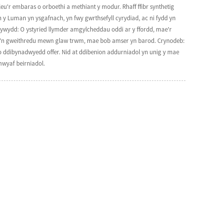
leu'r embaras o orboethi a methiant y modur. Rhaff ffibr synthetig
n y Luman yn ysgafnach, yn fwy gwrthsefyll cyrydiad, ac ni fydd yn
tywydd: O ystyried llymder amgylcheddau oddi ar y ffordd, mae'r
neu'n gweithredu mewn glaw trwm, mae bob amser yn barod. Crynodeb:
 o ddibynadwyedd offer. Nid at ddibenion addurniadol yn unig y mae
mwyaf beirniadol.