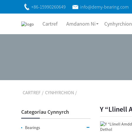
+86-15990260649
info@demy-bearing.com
Cartref
Amdanom Ni
Cynhyrchion
CARTREF
CYNHYRCHION
Y “Llinell
Categorïau Cynnyrch
Bearings