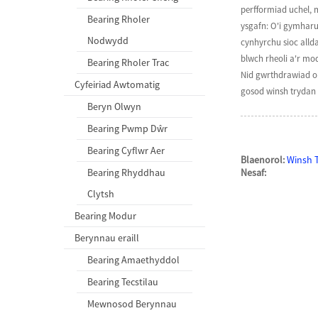
perfformiad uchel, m
Bearing Rholer
ysgafn: O'i gymharu
Nodwydd
cynhyrchu sioc alld
blwch rheoli a'r mo
Bearing Rholer Trac
Nid gwrthdrawiad o 
Cyfeiriad Awtomatig
gosod winsh trydan 
Beryn Olwyn
Bearing Pwmp Dŵr
Bearing Cyflwr Aer
Blaenorol:
Winsh T
Bearing Rhyddhau
Nesaf:
Clytsh
Bearing Modur
Berynnau eraill
Bearing Amaethyddol
Bearing Tecstilau
Mewnosod Berynnau