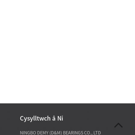
Cysylltwch â Ni
07-22-2026
NINGBO DEMY (D&M) BEARINGS CO., LTD