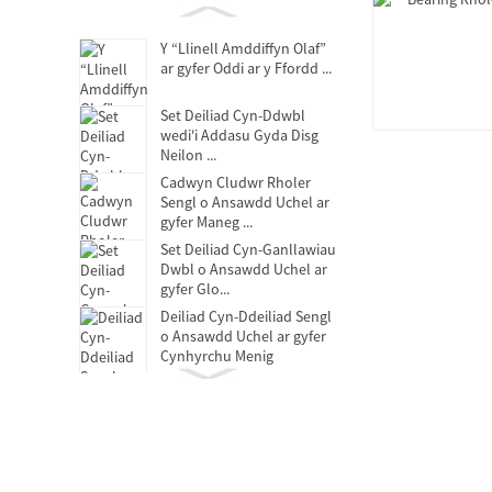
Y “Llinell Amddiffyn Olaf”
ar gyfer Oddi ar y Ffordd ...
Set Deiliad Cyn-Ddwbl
wedi'i Addasu Gyda Disg
Neilon ...
Cadwyn Cludwr Rholer
Sengl o Ansawdd Uchel ar
gyfer Maneg ...
Set Deiliad Cyn-Ganllawiau
Dwbl o Ansawdd Uchel ar
gyfer Glo...
Deiliad Cyn-Ddeiliad Sengl
o Ansawdd Uchel ar gyfer
Cynhyrchu Menig
Bearing Rhyddhau Clytsh
Berynnau hunan-iro di-
olew