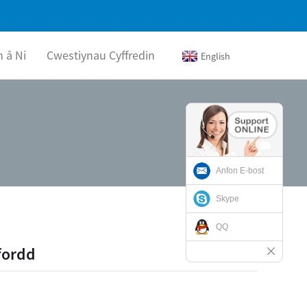
 â Ni
Cwestiynau Cyffredin
English
Anfon E-bost
Skype
QQ
Ffordd