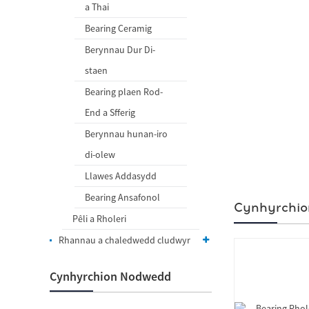
a Thai
Bearing Ceramig
Berynnau Dur Di-
staen
Bearing plaen Rod-
End a Sfferig
Berynnau hunan-iro
di-olew
Llawes Addasydd
Bearing Ansafonol
Cynhyrchion
Pêli a Rholeri
Rhannau a chaledwedd cludwyr
Cynhyrchion Nodwedd