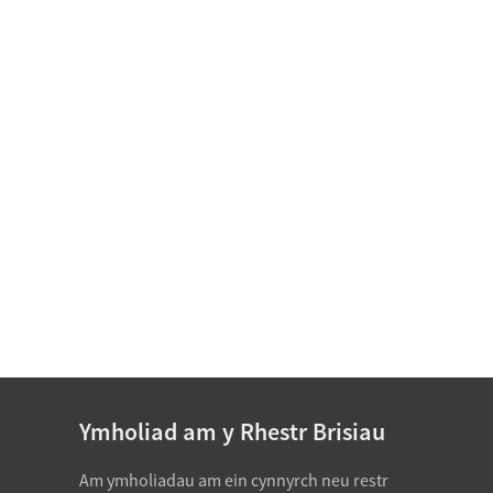
Bearing Modur
Bearing Ansafonol D 15-25
Bearing Rholer Silindrog
Rhes Sengl D 50-460mm
Bearings Pêl Gwthiad
Cyfeiriad Sengl Gyda H
Sfferig...
Bearing Rholer Tapered
Cyfres Fodfedd (Rhes
Sengl) D 34....
Ymholiad am y Rhestr Brisiau
Am ymholiadau am ein cynnyrch neu restr
07-22-2026