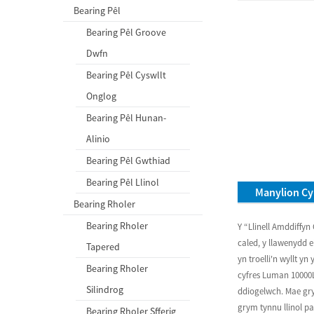
Bearing Pêl
Bearing Pêl Groove
Dwfn
Bearing Pêl Cyswllt
Onglog
Bearing Pêl Hunan-
Alinio
Bearing Pêl Gwthiad
Bearing Pêl Llinol
Manylion C
Bearing Rholer
Bearing Rholer
Y “Llinell Amddiffy
caled, y llawenydd 
Tapered
yn troelli'n wyllt 
Bearing Rholer
cyfres Luman 10000L
Silindrog
ddiogelwch. Mae gry
grym tynnu llinol p
Bearing Rholer Sfferig