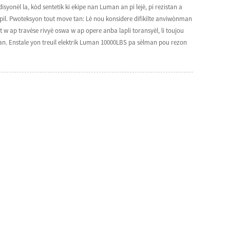
syonèl la, kòd sentetik ki ekipe nan Luman an pi lejè, pi rezistan a
anpil. Pwoteksyon tout move tan: Lè nou konsidere difikilte anviwònman
 w ap travèse rivyè oswa w ap opere anba lapli toransyèl, li toujou
 an. Enstale yon treuil elektrik Luman 10000LBS pa sèlman pou rezon