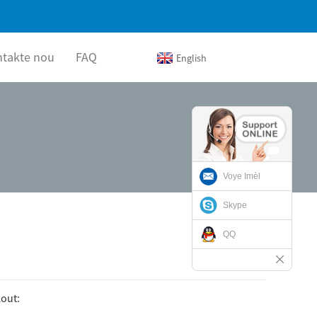
ntakte nou
FAQ
English
Voye Imèl
Skype
QQ
out: