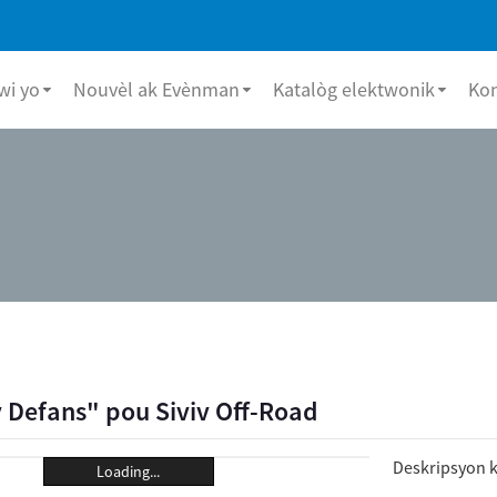
i yo
Nouvèl ak Evènman
Katalòg elektwonik
Ko
 Defans" pou Siviv Off-Road
Deskripsyon k
Loading...