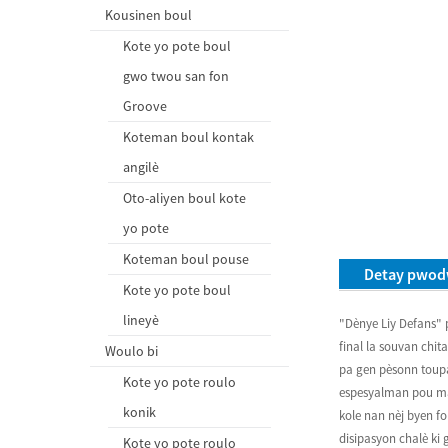
Kousinen boul
Kote yo pote boul
gwo twou san fon
Groove
Koteman boul kontak
angilè
Oto-aliyen boul kote
yo pote
Koteman boul pouse
Detay pwod
Kote yo pote boul
lineyè
"Dènye Liy Defans" 
final la souvan chit
Woulo bi
pa gen pèsonn toupa
Kote yo pote roulo
espesyalman pou mach
konik
kole nan nèj byen f
disipasyon chalè ki
Kote yo pote roulo