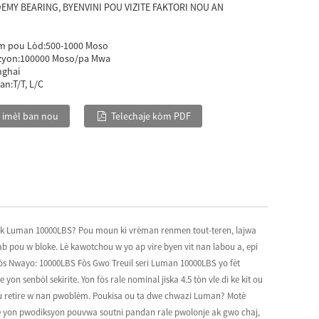
EMY BEARING, BYENVINI POU VIZITE FAKTORI NOU AN
m pou Lòd:
500-1000 Moso
zyon:
100000 Moso/pa Mwa
nghai
an:
T/T, L/C
 imèl ban nou
Telechaje kòm PDF
trik Luman 10000LBS? Pou moun ki vrèman renmen tout-teren, lajwa
tab pou w bloke. Lè kawotchou w yo ap vire byen vit nan labou a, epi
 Fòs Nwayo: 10000LBS Fòs Gwo Treuil seri Luman 10000LBS yo fèt
senbòl sekirite. Yon fòs rale nominal jiska 4.5 tòn vle di ke kit ou
b pou retire w nan pwoblèm. Poukisa ou ta dwe chwazi Luman? Motè
sire yon pwodiksyon pouvwa soutni pandan rale pwolonje ak gwo chaj,