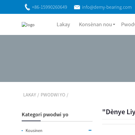
+86-15990260649
info@demy-bearing.com
Lakay
Konsènan nou
Pwodw
LAKAY
PWODWI YO
"Dènye Liy
Kategori pwodwi yo
Kousinen