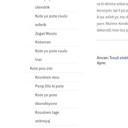
sa ki elimine anbara
silendrik
korozyon, epi li pa 
Kote yo pote roulo
ki pa asfalt yo, tou
pare. Rezime: Kondw
esferik
dekoratif, men tou 
Zegwi Woulo
Koteman
Kote yo pote roulo
Anvan:
Treuil ele
tras
Apre:
Kote pou oto
Kousinen wou
Ponp Dlo ki pote
Kote yo pote
èkondisyone
Kousinen lage
anbreyaj