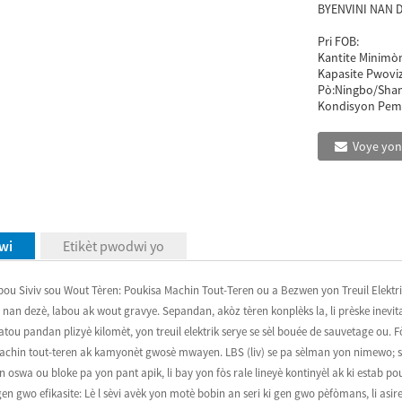
BYENVINI NAN D
Pri FOB:
Kantite Minimò
Kapasite Pwovi
Pò:
Ningbo/Sha
Kondisyon Pem
Voye yon
wi
Etikèt pwodwi yo
pou Siviv sou Wout Tèren: Poukisa Machin Tout-Teren ou a Bezwen yon Treuil Elek
a nan dezè, labou ak wout gravye. Sepandan, akòz tèren konplèks la, li prèske inevi
tou pandan plizyè kilomèt, yon treuil elektrik serye se sèl bouée de sauvetage ou.
in tout-teren ak kamyonèt gwosè mwayen. LBS (liv) se pa sèlman yon nimewo; se yon 
on oswa ou bloke pa yon pant apik, li bay yon fòs rale lineyè kontinyèl ak ki esta
 gen gwo efikasite: Lè l sèvi avèk yon motè bobin an seri ki gen gwo pèfòmans, li a