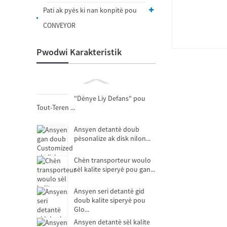
Pati ak pyès ki nan konpitè pou
CONVEYOR
Pwodwi Karakteristik
"Dènye Liy Defans" pou
Tout-Teren ...
Ansyen detantè doub
pèsonalize ak disk nilon...
Chèn transporteur woulo
sèl kalite siperyè pou gan...
Ansyen seri detantè gid
doub kalite siperyè pou
Glo...
Ansyen detantè sèl kalite