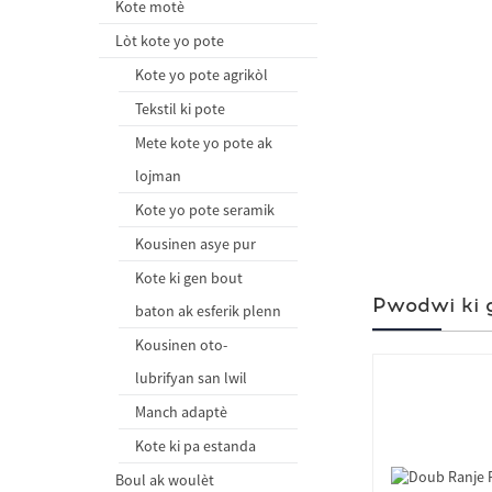
Kote motè
Lòt kote yo pote
Kote yo pote agrikòl
Tekstil ki pote
Mete kote yo pote ak
lojman
Kote yo pote seramik
Kousinen asye pur
Kote ki gen bout
Pwodwi ki 
baton ak esferik plenn
Kousinen oto-
lubrifyan san lwil
Manch adaptè
Kote ki pa estanda
Boul ak woulèt