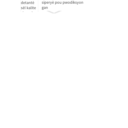
siperyè pou pwodiksyon
gan
Kousinen lage anbreyaj
Kousinen oto-lubrifyan
san lwil
Kote motè
Kousinen ki pa estanda D
15-25
Yon sèl ranje woulo
silendrik D 50-460mm
Kousinen boul pouse yon
sèl direksyon ak esfè H...
Kousinen roulo konik seri
pous (yon sèl ranje) D 34...