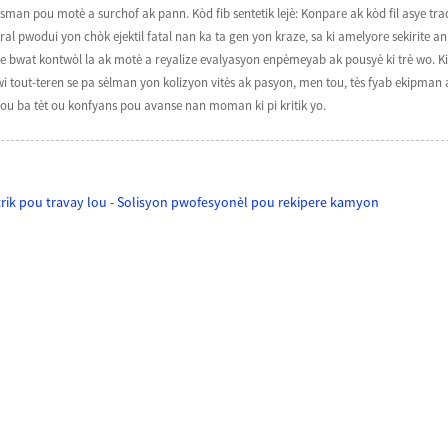
sman pou motè a surchof ak pann. Kòd fib sentetik lejè: Konpare ak kòd fil asye tradi
pral pwodui yon chòk ejektil fatal nan ka ta gen yon kraze, sa ki amelyore sekirite 
 de bwat kontwòl la ak motè a reyalize evalyasyon enpèmeyab ak pousyè ki trè wo. Kit
i tout-teren se pa sèlman yon kolizyon vitès ak pasyon, men tou, tès fyab ekipman
pou ba tèt ou konfyans pou avanse nan moman ki pi kritik yo.
ktrik pou travay lou - Solisyon pwofesyonèl pou rekipere kamyon