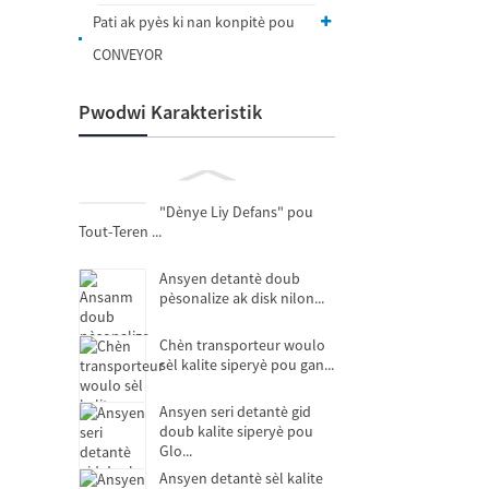
Pati ak pyès ki nan konpitè pou
CONVEYOR
Pwodwi Karakteristik
"Dènye Liy Defans" pou
Tout-Teren ...
Ansyen detantè doub
pèsonalize ak disk nilon...
Chèn transporteur woulo
sèl kalite siperyè pou gan...
Ansyen seri detantè gid
doub kalite siperyè pou
Glo...
Ansyen detantè sèl kalite