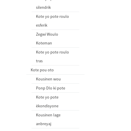
silendrik
Kote yo pote roulo
esferik
Zegwi Woulo
Koteman
Kote yo pote roulo
tras
Kote pou oto
Kousinen wou
Ponp Dlo ki pote
Kote yo pote
èkondisyone
Kousinen lage
anbreyaj