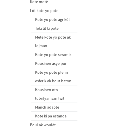
Kote motè
Lòt kote yo pote
Kote yo pote agrikòl
Tekstil ki pote
Mete kote yo pote ak
lojman
Kote yo pote seramik
Kousinen asye pur
Kote yo pote plenn
esferik ak bout baton
Kousinen oto-
lubrifyan san lwil
Manch adaptè
Kote ki pa estanda
Boul ak woulèt