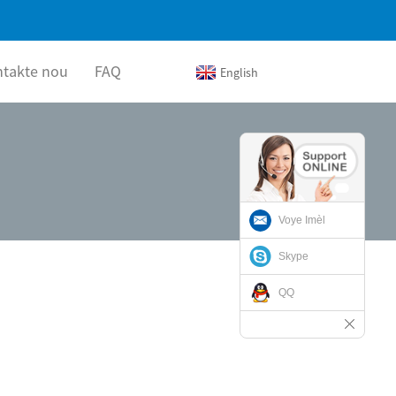
ntakte nou
FAQ
English
Voye Imèl
Skype
QQ