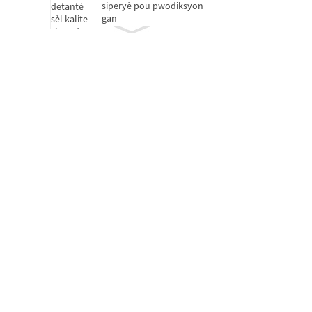
siperyè pou pwodiksyon
gan
Kousinen lage anbreyaj
Kousinen oto-lubrifyan
san lwil
Kote motè
Kousinen ki pa estanda D
15-25
Yon sèl ranje woulo
silendrik D 50-460mm
Kousinen boul pouse yon
sèl direksyon ak esfè H...
Kousinen roulo konik seri
pous (yon sèl ranje) D 34...