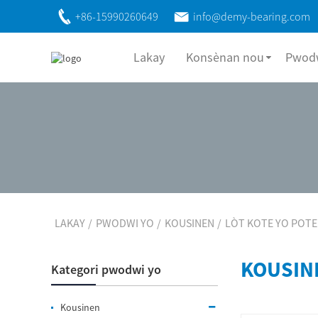
+86-15990260649
info@demy-bearing.com
Lakay
Konsènan nou
Pwodw
LAKAY
PWODWI YO
KOUSINEN
LÒT KOTE YO POTE
KOUSIN
Kategori pwodwi yo
Kousinen