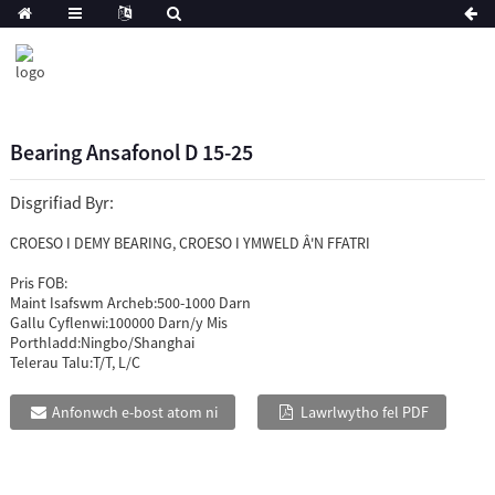
Bearing Ansafonol D 15-25
Disgrifiad Byr:
CROESO I DEMY BEARING, CROESO I YMWELD Â'N FFATRI
Pris FOB:
Maint Isafswm Archeb:
500-1000 Darn
Gallu Cyflenwi:
100000 Darn/y Mis
Porthladd:
Ningbo/Shanghai
Telerau Talu:
T/T, L/C
Anfonwch e-bost atom ni
Lawrlwytho fel PDF