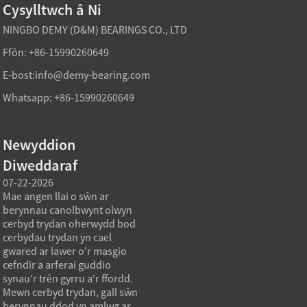
Cysylltwch â Ni
NINGBO DEMY (D&M) BEARINGS CO., LTD
Ffôn: +86-15990260649
E-bost:
info@demy-bearing.com
Whatsapp: +86-15990260649
Newyddion
Diweddaraf
07-22-2026
07-22-2026
07-21
Mae angen llai o sŵn ar
Mae berynnau rholer gwthiad
Mae b
berynnau canolbwynt olwyn
yn gosod llwyfannau
silind
n
cerbyd trydan oherwydd bod
cylchdroi mawr trwy drosi
anhyb
cerbydau trydan yn cael
llwyth echelinol yn llwybr
wedi'u
gwared ar lawer o'r masgio
cyswllt rholio rheoledig sy'n
bod y
cefndir a arferai guddio
gwrthsefyll gwahanu fertigol
rholio 
synau'r trên gyrru a'r ffordd.
wrth ganiatáu cylchdro llyfn.
gwrths
Mewn cerbyd trydan, gall sŵn
Yn ymarferol, nid yw'r beryn
yn wel
n
berynnau ddod yn amlwg ar
yn ...
ddylun