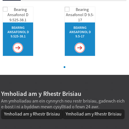
BEARING
BEARING
ANSAFONOL D
ANSAFONOL D
9.525-38.1
9.5-17
Ymholiad am y Rhestr Brisiau
Am ymholiadau am ein cynnyrch neu restr brisiau, gadewch eich
e-bost i ni a byddwn mewn cysylltiad o fewn 24 awr.
Ymholiad am y Rhestr Brisiau
Ymholiad am y Rhestr Brisiau