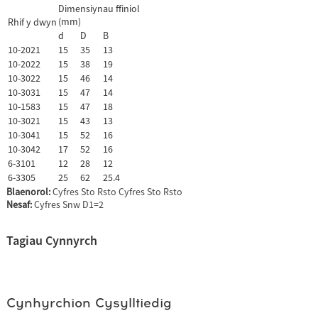
Dimensiynau ffiniol
(mm)
Rhif y dwyn
d
D
B
10-2021
15
35
13
10-2022
15
38
19
10-3022
15
46
14
10-3031
15
47
14
10-1583
15
47
18
10-3021
15
43
13
10-3041
15
52
16
10-3042
17
52
16
6-3101
12
28
12
6-3305
25
62
25.4
Blaenorol:
Cyfres Sto Rsto Cyfres Sto Rsto
Nesaf:
Cyfres Snw D1=2
Tagiau Cynnyrch
Cynhyrchion Cysylltiedig