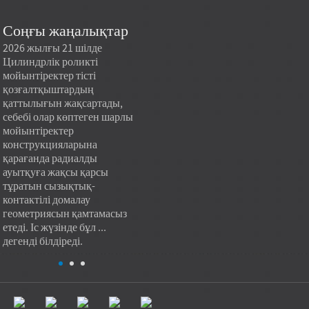
Соңғы жаңалықтар
2026 жылғы 21 шілде
2026 жылғы 21 шілде
20.07.
Цилиндрлік роликті
Зауыттан тікелей
Арнай
мойынтіректер тісті
шығарылатын конус тәрізді
катал
е
қозғалтқыштардың
роликті мойынтірек моделі
станд
қаттылығын жақсартады,
сатып алу мақсаты тек ең
станд
себебі олар көптеген шарлы
төменгі бірлік бағасы ғана
рейти
мойынтіректер
емес, сонымен қатар тұрақты
машин
конструкцияларына
жүк көтергіштігі,
көрсе
қарағанда радиалды
қайталанатын сапа және
станд
п
ауытқуға жақсы қарсы
қолдануға жарамдылық
мойын
тұратын сызықтық-
болған кезде ауыр
таралғ
контактілі домалау
жүктемелерді сатып алу
шектеу
геометриясын қамтамасыз
қажеттіліктерін
артық 
етеді. Іс жүзінде бұл ...
қанағаттандыра алады. Іс
дегенді білдіреді.
жүзінде...