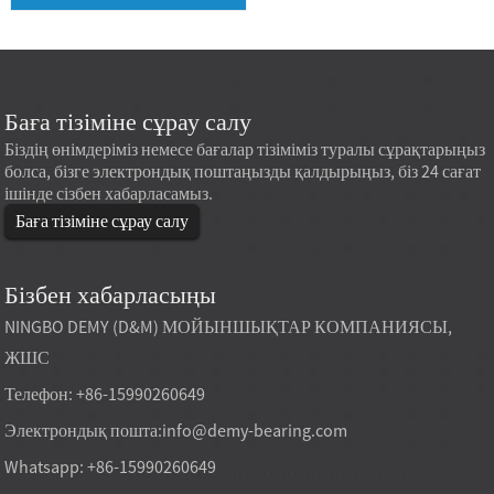
Баға тізіміне сұрау салу
Біздің өнімдеріміз немесе бағалар тізіміміз туралы сұрақтарыңыз
болса, бізге электрондық поштаңызды қалдырыңыз, біз 24 сағат
ішінде сізбен хабарласамыз.
Баға тізіміне сұрау салу
Бізбен хабарласыңы
NINGBO DEMY (D&M) МОЙЫНШЫҚТАР КОМПАНИЯСЫ,
ЖШС
Телефон: +86-15990260649
Электрондық пошта:
info@demy-bearing.com
Whatsapp: +86-15990260649